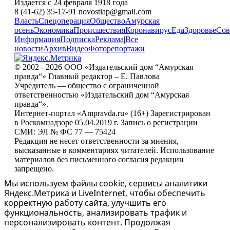
Издается с 24 февраля 1918 года
8 (41-62) 35-17-91 novostiap@gmail.com
Власть
Спецоперация
Общество
Амурская
осень
Экономика
Происшествия
Коронавирус
Еда
Здоровье
Сов
Информация
Подписка
Реклама
|
Все
новости
Архив
Видео
Фоторепортажи
© 2002 - 2026 ООО «Издательский дом “Амурская
правда“» Главный редактор – Е. Павлова
Учредитель — общество с ограниченной
ответственностью «Издательский дом “Амурская
правда“».
Интернет-портал «Ampravda.ru» (16+) Зарегистрирован
в Роскомнадзоре 05.04.2019 г. Запись о регистрации
СМИ: ЭЛ № ФС 77 — 75424
Редакция не несет ответственности за мнения,
высказанные в комментариях читателей. Использование
материалов без письменного согласия редакции
запрещено.
Мы используем файлы cookie, сервисы аналитики
Яндекс.Метрика и LiveInternet, чтобы обеспечить
корректную работу сайта, улучшить его
функциональность, анализировать трафик и
персонализировать контент. Продолжая