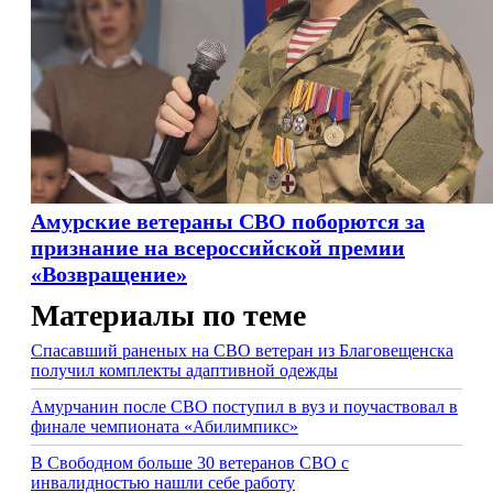
Амурские ветераны СВО поборются за
признание на всероссийской премии
«Возвращение»
Материалы по теме
Спасавший раненых на СВО ветеран из Благовещенска
получил комплекты адаптивной одежды
Амурчанин после СВО поступил в вуз и поучаствовал в
финале чемпионата «Абилимпикс»
В Свободном больше 30 ветеранов СВО с
инвалидностью нашли себе работу