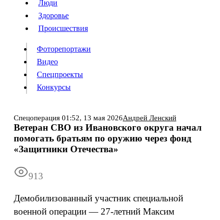
Люди
Люди
Здоровье
Здоровье
Происшествия
Происшествия
Фоторепортажи
Видео
Спецпроекты
Фоторепортажи
Видео
Конкурсы
Спецпроекты
Конкурсы
Войти
Спецоперация
01:52,
13 мая 2026
Андрей Ленский
Ветеран СВО из Ивановского округа начал
помогать братьям по оружию через фонд
Информация
Подписка
Реклама
Все новости
Архив
«Защитники Отечества»
913
Демобилизованный участник специальной
военной операции — 27-летний Максим