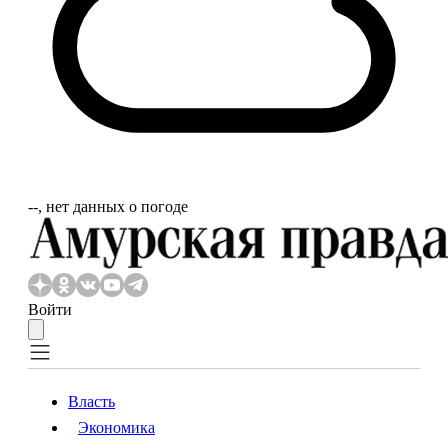
‐‐, нет данных о погоде
Войти
Власть
Экономика
Власть
Экономика