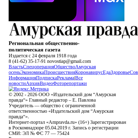
Региональная общественно-
политическая газета
Издается с 24 февраля 1918 года
8 (41-62) 35-17-91 novostiap@gmail.com
Власть
Спецоперация
Общество
Амурская
осень
Экономика
Происшествия
Коронавирус
Еда
Здоровье
Сов
Информация
Подписка
Реклама
|
Все
новости
Архив
Видео
Фоторепортажи
© 2002 - 2026 ООО «Издательский дом “Амурская
правда“» Главный редактор – Е. Павлова
Учредитель — общество с ограниченной
ответственностью «Издательский дом “Амурская
правда“».
Интернет-портал «Ampravda.ru» (16+) Зарегистрирован
в Роскомнадзоре 05.04.2019 г. Запись о регистрации
СМИ: ЭЛ № ФС 77 — 75424