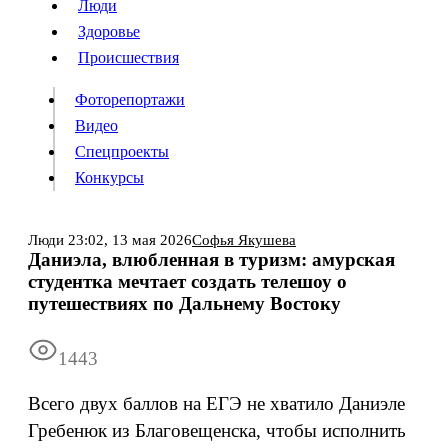
Люди
Люди
Здоровье
Здоровье
Происшествия
Происшествия
Фоторепортажи
Видео
Спецпроекты
Фоторепортажи
Видео
Конкурсы
Спецпроекты
Конкурсы
Войти
Люди
23:02,
13 мая 2026
Софья Якушева
Даниэла, влюбленная в туризм: амурская
студентка мечтает создать телешоу о
Информация
Подписка
Реклама
Все новости
Архив
путешествиях по Дальнему Востоку
1443
Всего двух баллов на ЕГЭ не хватило Даниэле
Гребенюк из Благовещенска, чтобы исполнить