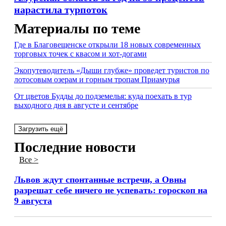
нарастила турпоток
Материалы по теме
Где в Благовещенске открыли 18 новых современных
торговых точек с квасом и хот-догами
Экопутеводитель «Дыши глубже» проведет туристов по
лотосовым озерам и горным тропам Приамурья
От цветов Будды до подземелья: куда поехать в тур
выходного дня в августе и сентябре
Загрузить ещё
Последние новости
Все >
Львов ждут спонтанные встречи, а Овны
разрешат себе ничего не успевать: гороскоп на
9 августа