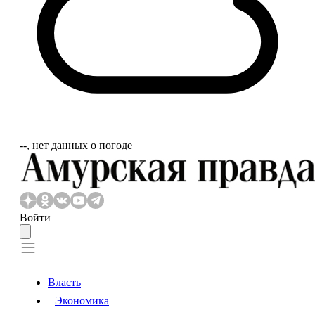
‐‐, нет данных о погоде
Войти
Власть
Экономика
Власть
Экономика