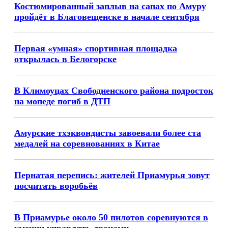
Костюмированный заплыв на сапах по Амуру
пройдёт в Благовещенске в начале сентября
Первая «умная» спортивная площадка
открылась в Белогорске
В Климоуцах Свободненского района подросток
на мопеде погиб в ДТП
Амурские тхэквондисты завоевали более ста
медалей на соревнованиях в Китае
Пернатая перепись: жителей Приамурья зовут
посчитать воробьёв
В Приамурье около 50 пилотов соревнуются в