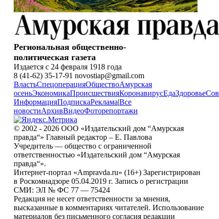
Региональная общественно-
политическая газета
Издается с 24 февраля 1918 года
8 (41-62) 35-17-91 novostiap@gmail.com
Власть
Спецоперация
Общество
Амурская
осень
Экономика
Происшествия
Коронавирус
Еда
Здоровье
Сов
Информация
Подписка
Реклама
|
Все
новости
Архив
Видео
Фоторепортажи
© 2002 - 2026 ООО «Издательский дом “Амурская
правда“» Главный редактор – Е. Павлова
Учредитель — общество с ограниченной
ответственностью «Издательский дом “Амурская
правда“».
Интернет-портал «Ampravda.ru» (16+) Зарегистрирован
в Роскомнадзоре 05.04.2019 г. Запись о регистрации
СМИ: ЭЛ № ФС 77 — 75424
Редакция не несет ответственности за мнения,
высказанные в комментариях читателей. Использование
материалов без письменного согласия редакции