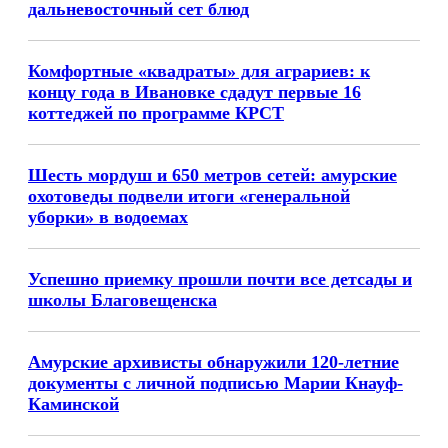
дальневосточный сет блюд
Комфортные «квадраты» для аграриев: к
концу года в Ивановке сдадут первые 16
коттеджей по программе КРСТ
Шесть мордуш и 650 метров сетей: амурские
охотоведы подвели итоги «генеральной
уборки» в водоемах
Успешно приемку прошли почти все детсады и
школы Благовещенска
Амурские архивисты обнаружили 120-летние
документы с личной подписью Марии Кнауф-
Каминской