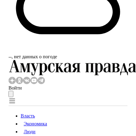
‐‐, нет данных о погоде
Войти
Власть
Экономика
Власть
Экономика
Люди