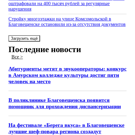
оштрафовали на 400 тысяч рублей за регулярные
нарушения
Стройку многоэтажки на улице Комсомольской в
Благовещенске остановили из-за отсутствия документов
Загрузить ещё
Последние новости
Все >
Абитуриенты метят в звукооператоры: конкурс
в Амурском колледже культуры достиг пяти
человек на место
В поликлинике Благовещенска появится
помощник для прохождения диспансеризации
На фестивале «Берега вкуса» в Благовещенске
лучшие шеф-повара региона создадут