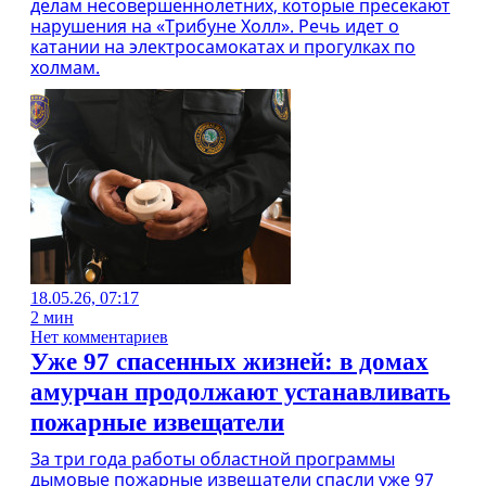
делам несовершеннолетних, которые пресекают
нарушения на «Трибуне Холл». Речь идет о
катании на электросамокатах и прогулках по
холмам.
18.05.26, 07:17
2 мин
Нет комментариев
Уже 97 спасенных жизней: в домах
амурчан продолжают устанавливать
пожарные извещатели
За три года работы областной программы
дымовые пожарные извещатели спасли уже 97