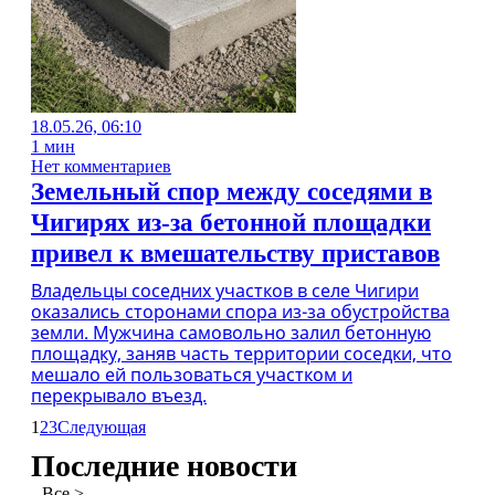
18.05.26, 06:10
1 мин
Нет комментариев
Земельный спор между соседями в
Чигирях из-за бетонной площадки
привел к вмешательству приставов
Владельцы соседних участков в селе Чигири
оказались сторонами спора из-за обустройства
земли. Мужчина самовольно залил бетонную
площадку, заняв часть территории соседки, что
мешало ей пользоваться участком и
перекрывало въезд.
1
2
3
Следующая
Последние новости
Все >