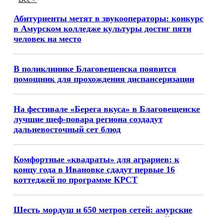
Абитуриенты метят в звукооператоры: конкурс
в Амурском колледже культуры достиг пяти
человек на место
В поликлинике Благовещенска появится
помощник для прохождения диспансеризации
На фестивале «Берега вкуса» в Благовещенске
лучшие шеф-повара региона создадут
дальневосточный сет блюд
Комфортные «квадраты» для аграриев: к
концу года в Ивановке сдадут первые 16
коттеджей по программе КРСТ
Шесть мордуш и 650 метров сетей: амурские