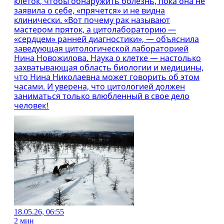
клеток, чтобы обнаружить болезнь, пока она не
заявила о себе, «прячется» и не видна
клинически. «Вот почему рак называют
мастером пряток, а цитолабораторию —
«сердцем» ранней диагностики», — объяснила
заведующая цитологической лабораторией
Нина Новожилова. Наука о клетке — настолько
захватывающая область биологии и медицины,
что Нина Николаевна может говорить об этом
часами. И уверена, что цитологией должен
заниматься только влюбленный в свое дело
человек!
18.05.26, 06:55
2 мин