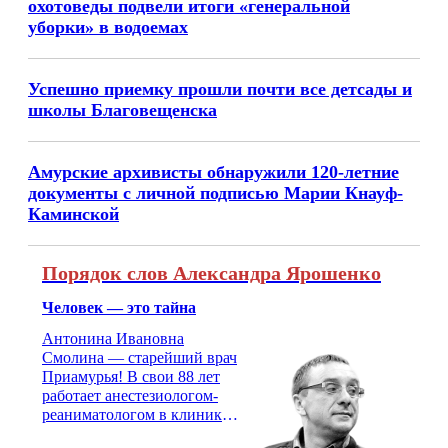
охотоведы подвели итоги «генеральной
уборки» в водоемах
Успешно приемку прошли почти все детсады и
школы Благовещенска
Амурские архивисты обнаружили 120-летние
документы с личной подписью Марии Кнауф-
Каминской
Порядок слов Александра Ярошенко
Человек — это тайна
Антонина Ивановна
Смолина — старейший врач
Приамурья! В свои 88 лет
работает анестезиологом-
реаниматологом в клинике
кардиохирургии Амурской