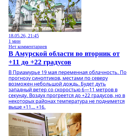
18.05.26, 21:45
1 мин
Нет комментариев
В Амурской области во вторник от
+11 до +22 градусов
В Приамурье 19 мая переменная облачность. По
прогнозу синоптиков, местами по северу
возможен небольшой дождь. Будет дуть
западный ветер со скоростью 6—11 метров в
секунду. Воздух прогреется до +22 градусов, но в
некоторых районах температура не поднимется
выше +11... +16.