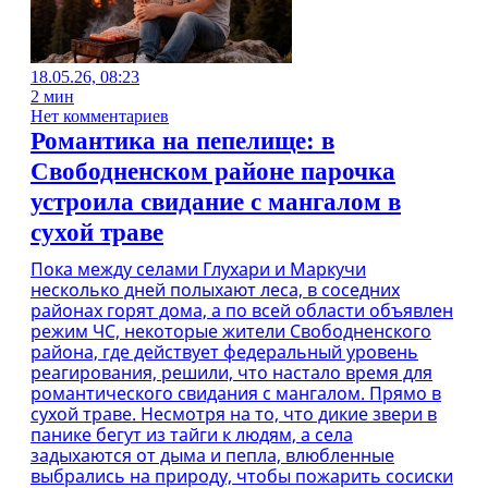
18.05.26, 08:23
2 мин
Нет комментариев
Романтика на пепелище: в
Свободненском районе парочка
устроила свидание с мангалом в
сухой траве
Пока между селами Глухари и Маркучи
несколько дней полыхают леса, в соседних
районах горят дома, а по всей области объявлен
режим ЧС, некоторые жители Свободненского
района, где действует федеральный уровень
реагирования, решили, что настало время для
романтического свидания с мангалом. Прямо в
сухой траве. Несмотря на то, что дикие звери в
панике бегут из тайги к людям, а села
задыхаются от дыма и пепла, влюбленные
выбрались на природу, чтобы пожарить сосиски