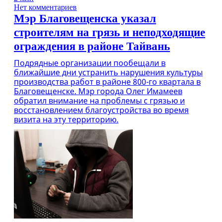
Нет комментариев
Мэр Благовещенска указал
строителям на грязь и неподходящие
ограждения в районе Тайвань
Подрядные организации пообещали в
ближайшие дни устранить нарушения культуры
производства работ в районе 800-го квартала в
Благовещенске. Мэр города Олег Имамеев
обратил внимание на проблемы с грязью и
восстановлением благоустройства во время
визита на эту территорию.