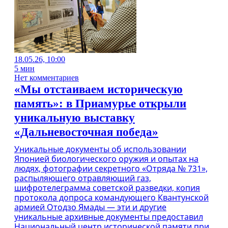
18.05.26, 10:00
5 мин
Нет комментариев
«Мы отстаиваем историческую
память»: в Приамурье открыли
уникальную выставку
«Дальневосточная победа»
Уникальные документы об использовании
Японией биологического оружия и опытах на
людях, фотографии секретного «Отряда № 731»,
распыляющего отравляющий газ,
шифротелеграмма советской разведки, копия
протокола допроса командующего Квантунской
армией Отодзо Ямады — эти и другие
уникальные архивные документы предоставил
Национальный центр исторической памяти при