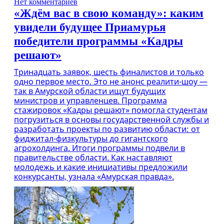
Нет комментариев
«Ждём вас в свою команду»: каким
увидели будущее Приамурья
победители программы «Кадры
решают»
Тринадцать заявок, шесть финалистов и только
одно первое место. Это не анонс реалити-шоу —
так в Амурской области ищут будущих
министров и управленцев. Программа
стажировок «Кадры решают» помогла студентам
погрузиться в основы государственной службы и
разработать проекты по развитию области: от
фиджитал-физкультуры до гигантского
агрохолдинга. Итоги программы подвели в
правительстве области. Как наставляют
молодежь и какие инициативы предложили
конкурсанты, узнала «Амурская правда».