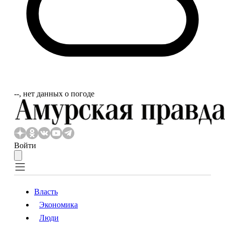
‐‐, нет данных о погоде
Войти
Власть
Экономика
Власть
Экономика
Люди