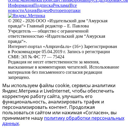
осень
Экономика
Происшествия
Коронавирус
Еда
Здоровье
Сов
Информация
Подписка
Реклама
|
Все
новости
Архив
Видео
Фоторепортажи
© 2002 - 2026 ООО «Издательский дом “Амурская
правда“» Главный редактор – Е. Павлова
Учредитель — общество с ограниченной
ответственностью «Издательский дом “Амурская
правда“».
Интернет-портал «Ampravda.ru» (16+) Зарегистрирован
в Роскомнадзоре 05.04.2019 г. Запись о регистрации
СМИ: ЭЛ № ФС 77 — 75424
Редакция не несет ответственности за мнения,
высказанные в комментариях читателей. Использование
материалов без письменного согласия редакции
запрещено.
Мы используем файлы cookie, сервисы аналитики
Яндекс.Метрика и LiveInternet, чтобы обеспечить
корректную работу сайта, улучшить его
функциональность, анализировать трафик и
персонализировать контент. Продолжая
пользоваться сайтом или нажимая «Согласен», вы
принимаете нашу
политику обработки персональных
данных
.