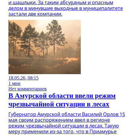
и шашлыки. За таким абсурдным и опасным
делом в минувшие выходные в муниципалитете
застали две компании.
18.05.26, 08:15
1 мин
Нет комментариев
В Амурской области ввели режим
чрезвычайной ситуации в лесах
Губернатор Амурской области Василий Орлов 15
мая своим распоряжением ввел в регионе
режим чрезвычайной ситуации в лесах. Такую
меру применили из-за того, что в Приамурье