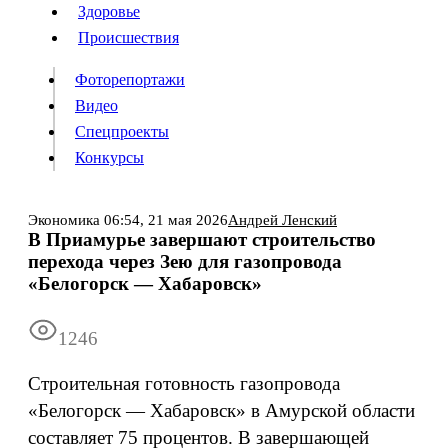
Люди
Здоровье
Здоровье
Происшествия
Происшествия
Фоторепортажи
Видео
Спецпроекты
Фоторепортажи
Видео
Конкурсы
Спецпроекты
Конкурсы
Войти
Экономика
06:54,
21 мая 2026
Андрей Ленский
В Приамурье завершают строительство
перехода через Зею для газопровода
Информация
Подписка
Реклама
Все новости
Архив
«Белогорск — Хабаровск»
1246
Строительная готовность газопровода
«Белогорск — Хабаровск» в Амурской области
составляет 75 процентов. В завершающей