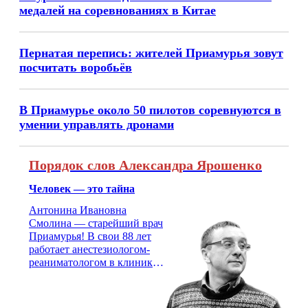
медалей на соревнованиях в Китае
Пернатая перепись: жителей Приамурья зовут
посчитать воробьёв
В Приамурье около 50 пилотов соревнуются в
умении управлять дронами
Порядок слов Александра Ярошенко
Человек — это тайна
Антонина Ивановна
Смолина — старейший врач
Приамурья! В свои 88 лет
работает анестезиологом-
реаниматологом в клинике
кардиохирургии Амурской
медицинской академии.
Монолог врача с 66-летним