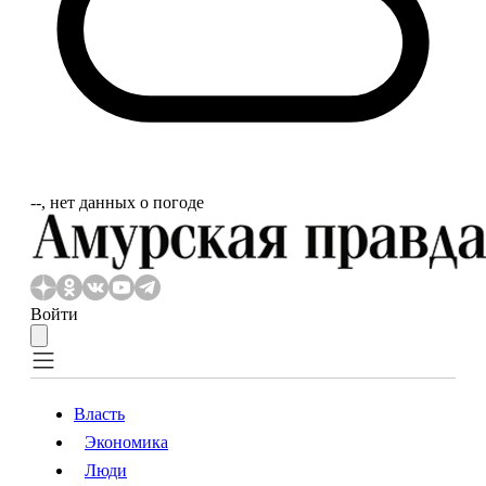
‐‐, нет данных о погоде
Войти
Власть
Экономика
Власть
Экономика
Люди