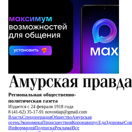
Региональная общественно-
политическая газета
Издается с 24 февраля 1918 года
8 (41-62) 35-17-91 novostiap@gmail.com
Власть
Спецоперация
Общество
Амурская
осень
Экономика
Происшествия
Коронавирус
Еда
Здоровье
Сов
Информация
Подписка
Реклама
|
Все