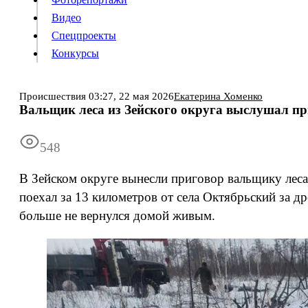
Видео
Конкурсы
Спецпроекты
Конкурсы
Войти
Происшествия
03:27,
22 мая 2026
Екатерина Хоменко
Вальщик леса из Зейского округа выслушал при
Информация
Подписка
Реклама
Все новости
Архив
548
В Зейском округе вынесли приговор вальщику леса,
поехал за 13 километров от села Октябрьский за 
больше не вернулся домой живым.