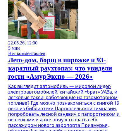
22.05.26, 12:00
5 мин
Нет комментариев
Лего-дом, борщ в пирожке и 93-
каратный раухтопаз: что увидели
гости «АмурЭкспо — 2026»
Как выглядит автомобиль — мировой лидер
электроавтомобилей, китайский «брат» УАЗа, и
легковые такси, работающие на газомоторном
топливе? Где можно познакомиться с книгой 19
века из библиотеки Царскосельской гимназии,
попробовать лесной сэндвич с папоротником и
вешенками и даже почувствовать себя
пассажиром нового аэропорта Приамурья,
оформив багаж на рейс с помощью новых