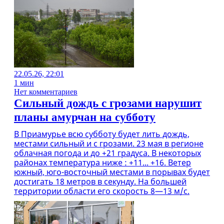
22.05.26, 22:01
1 мин
Нет комментариев
Сильный дождь с грозами нарушит
планы амурчан на субботу
В Приамурье всю субботу будет лить дождь,
местами сильный и с грозами. 23 мая в регионе
облачная погода и до +21 градуса. В некоторых
районах температура ниже : +11... +16. Ветер
южный, юго-восточный местами в порывах будет
достигать 18 метров в секунду. На большей
территории области его скорость 8—13 м/с.