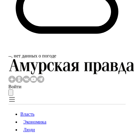
‐‐, нет данных о погоде
Войти
Власть
Экономика
Власть
Экономика
Люди