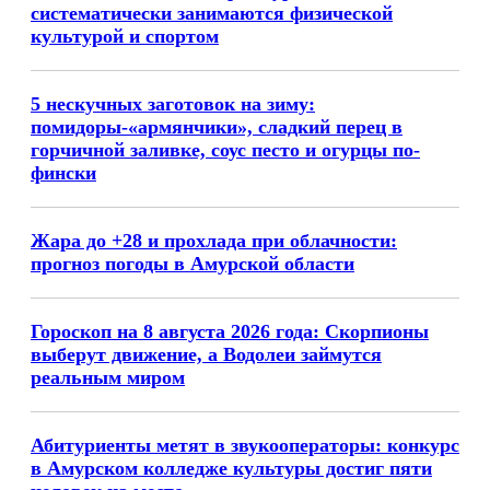
систематически занимаются физической
культурой и спортом
5 нескучных заготовок на зиму:
помидоры-«армянчики», сладкий перец в
горчичной заливке, соус песто и огурцы по-
фински
Жара до +28 и прохлада при облачности:
прогноз погоды в Амурской области
Гороскоп на 8 августа 2026 года: Скорпионы
выберут движение, а Водолеи займутся
реальным миром
Абитуриенты метят в звукооператоры: конкурс
в Амурском колледже культуры достиг пяти