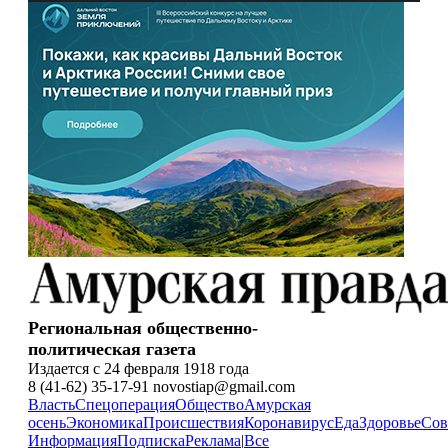
Региональная общественно-
политическая газета
Издается с 24 февраля 1918 года
8 (41-62) 35-17-91 novostiap@gmail.com
Власть
Спецоперация
Общество
Амурская
осень
Экономика
Происшествия
Коронавирус
Еда
Здоровье
Сов
Информация
Подписка
Реклама
|
Все