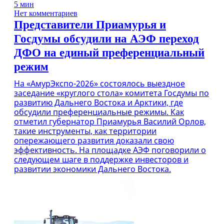
5 мин
Нет комментариев
Представители Приамурья и
Госдумы обсудили на АЭФ переход
ДФО на единый преференциальный
режим
На «АмурЭкспо-2026» состоялось выездное
заседание «круглого стола» комитета Госдумы по
развитию Дальнего Востока и Арктики, где
обсудили преференциальные режимы. Как
отметил губернатор Приамурья Василий Орлов,
такие инструменты, как территории
опережающего развития доказали свою
эффективность. На площадке АЭФ поговорили о
следующем шаге в поддержке инвесторов и
развитии экономики Дальнего Востока.