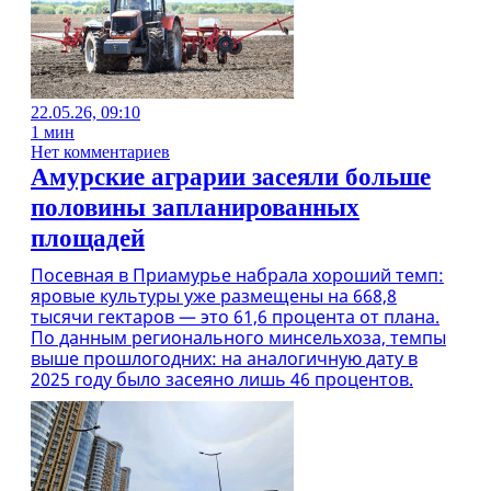
22.05.26, 09:10
1 мин
Нет комментариев
Амурские аграрии засеяли больше
половины запланированных
площадей
Посевная в Приамурье набрала хороший темп:
яровые культуры уже размещены на 668,8
тысячи гектаров — это 61,6 процента от плана.
По данным регионального минсельхоза, темпы
выше прошлогодних: на аналогичную дату в
2025 году было засеяно лишь 46 процентов.