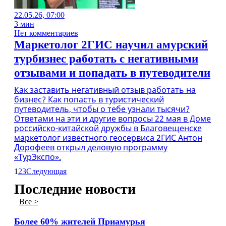
22.05.26, 07:00
3 мин
Нет комментариев
Маркетолог 2ГИС научил амурский
турбизнес работать с негативными
отзывами и попадать в путеводители
Как заставить негативный отзыв работать на
бизнес? Как попасть в туристический
путеводитель, чтобы о тебе узнали тысячи?
Ответами на эти и другие вопросы 22 мая в Доме
российско-китайской дружбы в Благовещенске
маркетолог известного геосервиса 2ГИС Антон
Дорофеев открыл деловую программу
«ТурЭкспо».
1
2
3
Следующая
Последние новости
Все >
Более 60% жителей Приамурья