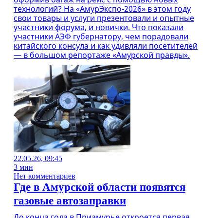
технологий? На «АмурЭкспо-2026» в этом году
свои товары и услуги презентовали и опытные
участники форума, и новички. Что показали
участники АЭФ губернатору, чем порадовали
китайского консула и как удивляли посетителей
— в большом репортаже «Амурской правды».
22.05.26, 09:45
3 мин
Нет комментариев
Где в Амурской области появятся
газовые автозаправки
До конца года в Приамурье откроется первая