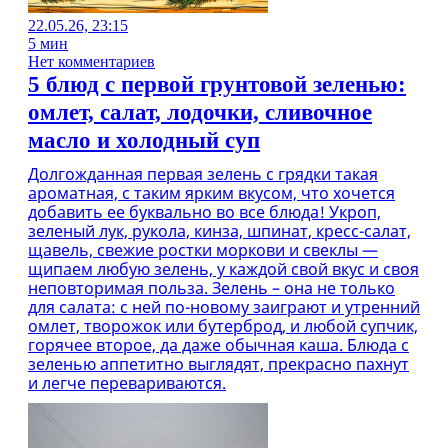
22.05.26, 23:15
5 мин
Нет комментариев
5 блюд с первой грунтовой зеленью:
омлет, салат, лодочки, сливочное
масло и холодный суп
Долгожданная первая зелень с грядки такая
ароматная, с таким ярким вкусом, что хочется
добавить ее буквально во все блюда! Укроп,
зеленый лук, рукола, кинза, шпинат, кресс-салат,
щавель, свежие ростки моркови и свеклы —
щипаем любую зелень, у каждой свой вкус и своя
неповторимая польза. Зелень – она не только
для салата: с ней по-новому заиграют и утренний
омлет, творожок или бутерброд, и любой супчик,
горячее второе, да даже обычная каша. Блюда с
зеленью аппетитно выглядят, прекрасно пахнут
и легче перевариваются.