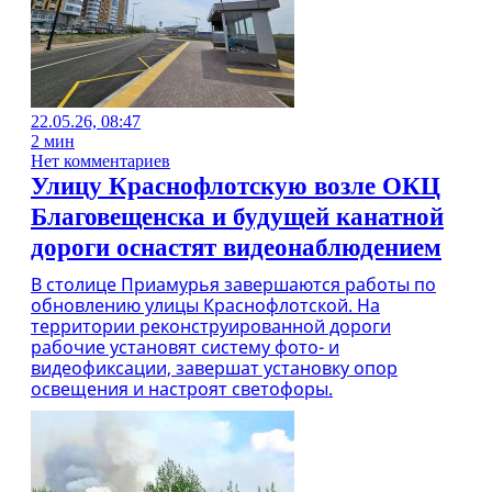
22.05.26, 08:47
2 мин
Нет комментариев
Улицу Краснофлотскую возле ОКЦ
Благовещенска и будущей канатной
дороги оснастят видеонаблюдением
В столице Приамурья завершаются работы по
обновлению улицы Краснофлотской. На
территории реконструированной дороги
рабочие установят систему фото- и
видеофиксации, завершат установку опор
освещения и настроят светофоры.