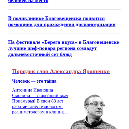
человек на место
В поликлинике Благовещенска появится
помощник для прохождения диспансеризации
На фестивале «Берега вкуса» в Благовещенске
лучшие шеф-повара региона создадут
дальневосточный сет блюд
Порядок слов Александра Ярошенко
Человек — это тайна
Антонина Ивановна
Смолина — старейший врач
Приамурья! В свои 88 лет
работает анестезиологом-
реаниматологом в клинике
кардиохирургии Амурской
медицинской академии.
Монолог врача с 66-летним