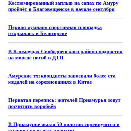
Костюмированный заплыв на сапах по Амуру
пройдёт в Благовещенске в начале сентября
Первая «умная» спортивная площадка
открылась в Белогорске
В Климоуцах Свободненского района подросток
на мопеде погиб в ДТП
Амурские тхэквондисты завоевали более ста
медалей на соревнованиях в Китае
Пернатая перепись: жителей Приамурья зовут
посчитать воробьёв
В Приамурье около 50 пилотов соревнуются в
умении управлять дронами