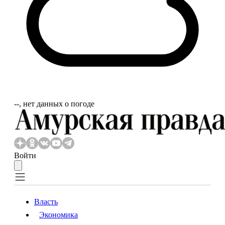
‐‐, нет данных о погоде
Войти
Власть
Экономика
Власть
Экономика