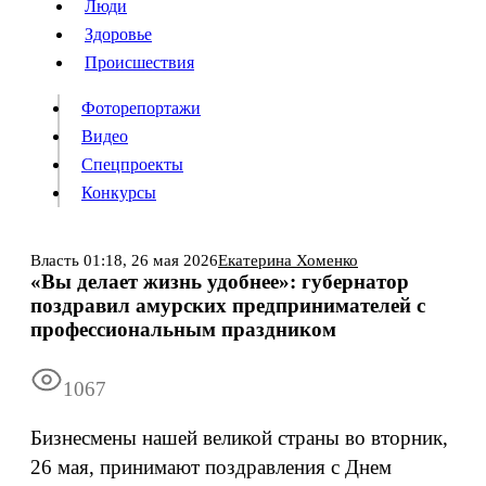
Люди
Люди
Здоровье
Здоровье
Происшествия
Происшествия
Фоторепортажи
Видео
Спецпроекты
Фоторепортажи
Видео
Конкурсы
Спецпроекты
Конкурсы
Войти
Власть
01:18,
26 мая 2026
Екатерина Хоменко
«Вы делает жизнь удобнее»: губернатор
поздравил амурских предпринимателей с
Информация
Подписка
Реклама
Все новости
Архив
профессиональным праздником
1067
Бизнесмены нашей великой страны во вторник,
26 мая, принимают поздравления с Днем