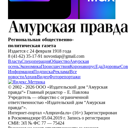
Региональная общественно-
политическая газета
Издается с 24 февраля 1918 года
8 (41-62) 35-17-91 novostiap@gmail.com
Власть
Спецоперация
Общество
Амурская
осень
Экономика
Происшествия
Коронавирус
Еда
Здоровье
Сов
Информация
Подписка
Реклама
|
Все
новости
Архив
Видео
Фоторепортажи
© 2002 - 2026 ООО «Издательский дом “Амурская
правда“» Главный редактор – Е. Павлова
Учредитель — общество с ограниченной
ответственностью «Издательский дом “Амурская
правда“».
Интернет-портал «Ampravda.ru» (16+) Зарегистрирован
в Роскомнадзоре 05.04.2019 г. Запись о регистрации
СМИ: ЭЛ № ФС 77 — 75424