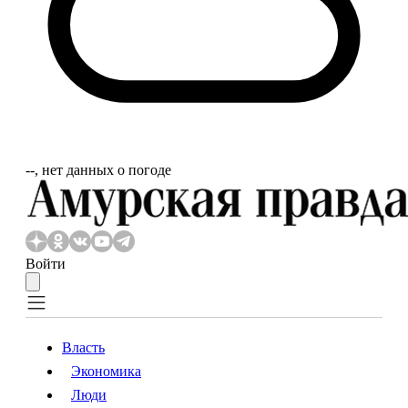
‐‐, нет данных о погоде
Войти
Власть
Экономика
Власть
Экономика
Люди