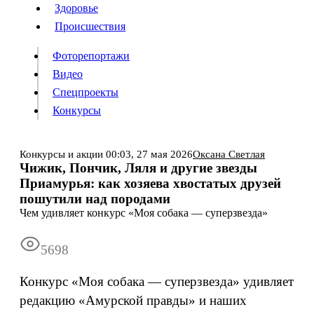
Люди
Здоровье
Здоровье
Происшествия
Происшествия
Фоторепортажи
Видео
Спецпроекты
Фоторепортажи
Видео
Конкурсы
Спецпроекты
Конкурсы
Войти
Конкурсы и акции
00:03,
27 мая 2026
Оксана Светлая
Чижик, Пончик, Ляля и другие звезды
Приамурья: как хозяева хвостатых друзей
Информация
Подписка
Реклама
Все новости
Архив
пошутили над породами
Чем удивляет конкурс «Моя собака — суперзвезда»
5698
Конкурс «Моя собака — суперзвезда» удивляет
редакцию «Амурской правды» и наших