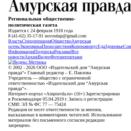
Региональная общественно-
политическая газета
Издается с 24 февраля 1918 года
8 (41-62) 35-17-91 novostiap@gmail.com
Власть
Спецоперация
Общество
Амурская
осень
Экономика
Происшествия
Коронавирус
Еда
Здоровье
Сов
Информация
Подписка
Реклама
|
Все
новости
Архив
Видео
Фоторепортажи
© 2002 - 2026 ООО «Издательский дом “Амурская
правда“» Главный редактор – Е. Павлова
Учредитель — общество с ограниченной
ответственностью «Издательский дом “Амурская
правда“».
Интернет-портал «Ampravda.ru» (16+) Зарегистрирован
в Роскомнадзоре 05.04.2019 г. Запись о регистрации
СМИ: ЭЛ № ФС 77 — 75424
Редакция не несет ответственности за мнения,
высказанные в комментариях читателей. Использование
материалов без письменного согласия редакции
запрещено.