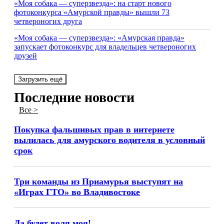
«Моя собака — суперзвезда»: на старт нового
фотоконкурса «Амурской правды» вышли 73
четвероногих друга
«Моя собака — суперзвезда»: «Амурская правда»
запускает фотоконкурс для владельцев четвероногих
друзей
Загрузить ещё
Последние новости
Все >
Покупка фальшивых прав в интернете
вылилась для амурского водителя в условный
срок
Три команды из Приамурья выступят на
«Играх ГТО» во Владивостоке
Да будет воля моя!