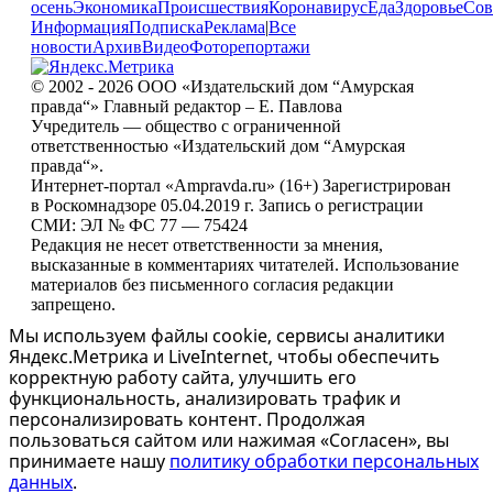
осень
Экономика
Происшествия
Коронавирус
Еда
Здоровье
Сов
Информация
Подписка
Реклама
|
Все
новости
Архив
Видео
Фоторепортажи
© 2002 - 2026 ООО «Издательский дом “Амурская
правда“» Главный редактор – Е. Павлова
Учредитель — общество с ограниченной
ответственностью «Издательский дом “Амурская
правда“».
Интернет-портал «Ampravda.ru» (16+) Зарегистрирован
в Роскомнадзоре 05.04.2019 г. Запись о регистрации
СМИ: ЭЛ № ФС 77 — 75424
Редакция не несет ответственности за мнения,
высказанные в комментариях читателей. Использование
материалов без письменного согласия редакции
запрещено.
Мы используем файлы cookie, сервисы аналитики
Яндекс.Метрика и LiveInternet, чтобы обеспечить
корректную работу сайта, улучшить его
функциональность, анализировать трафик и
персонализировать контент. Продолжая
пользоваться сайтом или нажимая «Согласен», вы
принимаете нашу
политику обработки персональных
данных
.