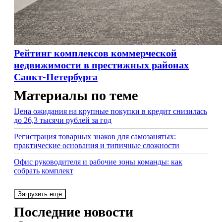
Рейтинг комплексов коммерческой
недвижимости в престижных районах
Санкт-Петербурга
Материалы по теме
Цена ожидания на крупные покупки в кредит снизилась
до 26,3 тысячи рублей за год
Регистрация товарных знаков для самозанятых:
практические основания и типичные сложности
Офис руководителя и рабочие зоны команды: как
собрать комплект
Загрузить ещё
Последние новости