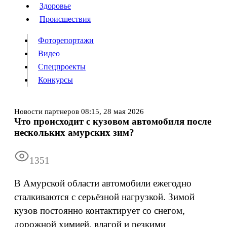
Люди
Здоровье
Здоровье
Происшествия
Происшествия
Фоторепортажи
Видео
Спецпроекты
Фоторепортажи
Видео
Конкурсы
Спецпроекты
Конкурсы
Войти
Новости партнеров
08:15,
28 мая 2026
Что происходит с кузовом автомобиля после
нескольких амурских зим?
Информация
Подписка
Реклама
Все новости
Архив
1351
В Амурской области автомобили ежегодно
сталкиваются с серьёзной нагрузкой. Зимой
кузов постоянно контактирует со снегом,
дорожной химией, влагой и резкими