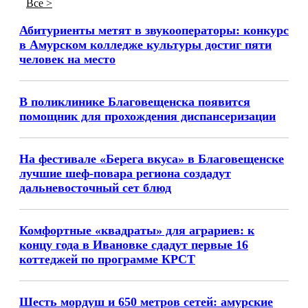
Все >
Абитуриенты метят в звукооператоры: конкурс
в Амурском колледже культуры достиг пяти
человек на место
В поликлинике Благовещенска появится
помощник для прохождения диспансеризации
На фестивале «Берега вкуса» в Благовещенске
лучшие шеф-повара региона создадут
дальневосточный сет блюд
Комфортные «квадраты» для аграриев: к
концу года в Ивановке сдадут первые 16
коттеджей по программе КРСТ
Шесть мордуш и 650 метров сетей: амурские