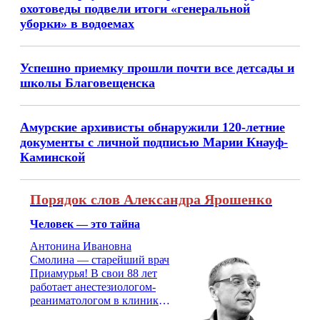
охотоведы подвели итоги «генеральной
уборки» в водоемах
Успешно приемку прошли почти все детсады и
школы Благовещенска
Амурские архивисты обнаружили 120-летние
документы с личной подписью Марии Кнауф-
Каминской
Порядок слов Александра Ярошенко
Человек — это тайна
Антонина Ивановна
Смолина — старейший врач
Приамурья! В свои 88 лет
работает анестезиологом-
реаниматологом в клинике
кардиохирургии Амурской