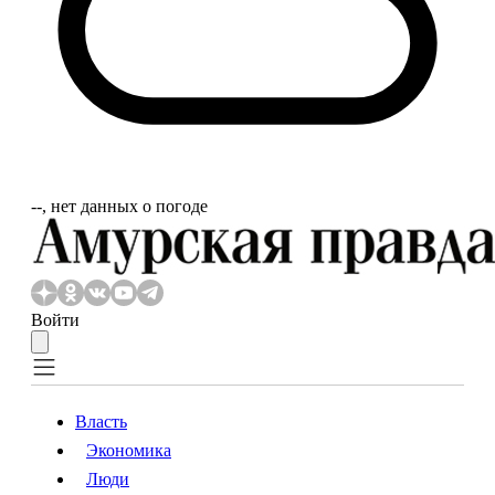
‐‐, нет данных о погоде
Войти
Власть
Экономика
Власть
Экономика
Люди