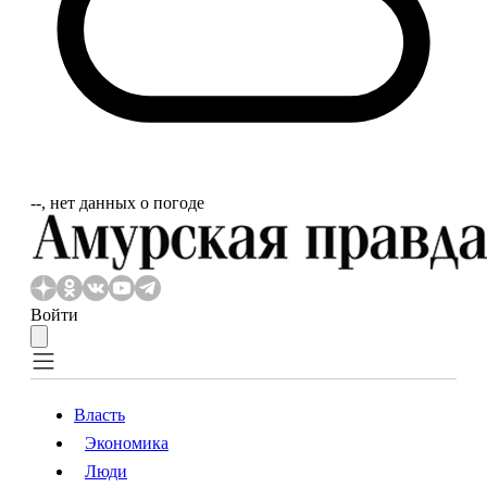
‐‐, нет данных о погоде
Войти
Власть
Экономика
Власть
Экономика
Люди