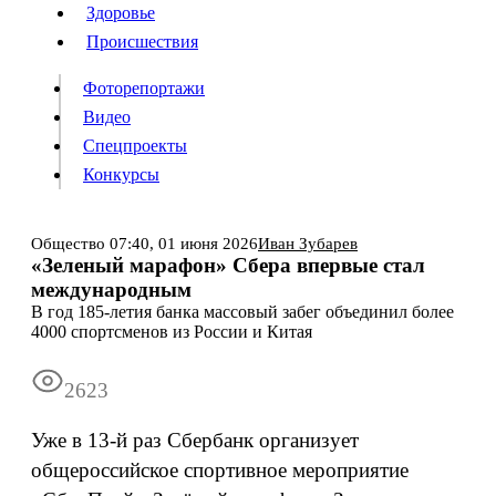
Люди
Здоровье
Здоровье
Происшествия
Происшествия
Фоторепортажи
Видео
Спецпроекты
Фоторепортажи
Видео
Конкурсы
Спецпроекты
Конкурсы
Войти
Общество
07:40,
01 июня 2026
​Иван Зубарев
«Зеленый марафон» Сбера впервые стал
международным
Информация
Подписка
Реклама
Все новости
Архив
В год 185-летия банка массовый забег объединил более
4000 спортсменов из России и Китая
2623
Уже в 13-й раз Сбербанк организует
общероссийское спортивное мероприятие