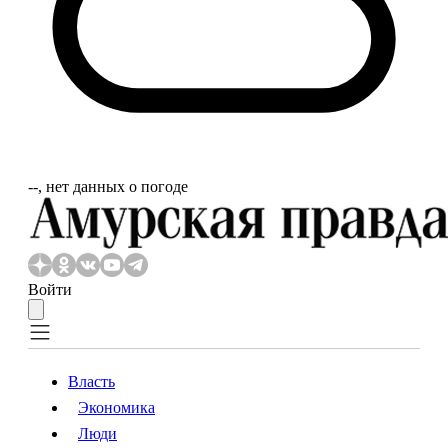
‐‐, нет данных о погоде
Войти
Власть
Экономика
Власть
Экономика
Люди