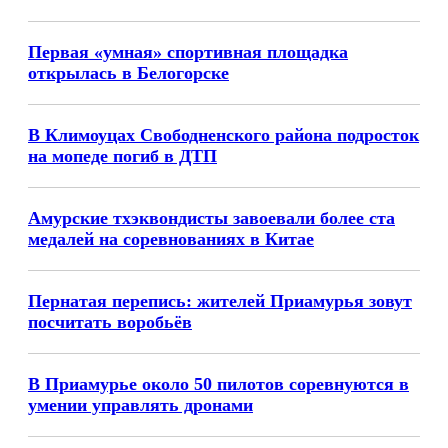
Первая «умная» спортивная площадка
открылась в Белогорске
В Климоуцах Свободненского района подросток
на мопеде погиб в ДТП
Амурские тхэквондисты завоевали более ста
медалей на соревнованиях в Китае
Пернатая перепись: жителей Приамурья зовут
посчитать воробьёв
В Приамурье около 50 пилотов соревнуются в
умении управлять дронами