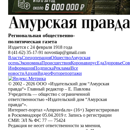
Региональная общественно-
политическая газета
Издается с 24 февраля 1918 года
8 (41-62) 35-17-91 novostiap@gmail.com
Власть
Спецоперация
Общество
Амурская
осень
Экономика
Происшествия
Коронавирус
Еда
Здоровье
Сов
Информация
Подписка
Реклама
|
Все
новости
Архив
Видео
Фоторепортажи
© 2002 - 2026 ООО «Издательский дом “Амурская
правда“» Главный редактор – Е. Павлова
Учредитель — общество с ограниченной
ответственностью «Издательский дом “Амурская
правда“».
Интернет-портал «Ampravda.ru» (16+) Зарегистрирован
в Роскомнадзоре 05.04.2019 г. Запись о регистрации
СМИ: ЭЛ № ФС 77 — 75424
Редакция не несет ответственности за мнения,