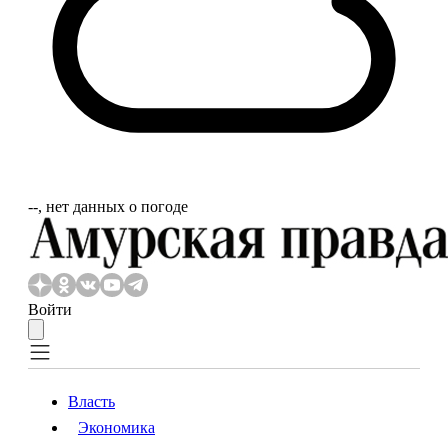
‐‐, нет данных о погоде
Войти
Власть
Экономика
Власть
Экономика