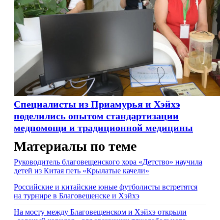
Специалисты из Приамурья и Хэйхэ
поделились опытом стандартизации
медпомощи и традиционной медицины
Материалы по теме
Руководитель благовещенского хора «Детство» научила
детей из Китая петь «Крылатые качели»
Российские и китайские юные футболисты встретятся
на турнире в Благовещенске и Хэйхэ
На мосту между Благовещенском и Хэйхэ открыли