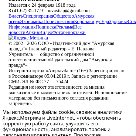
Издается с 24 февраля 1918 года
8 (41-62) 35-17-91 novostiap@gmail.com
Власть
Спецоперация
Общество
Амурская
осень
Экономика
Происшествия
Коронавирус
Еда
Здоровье
Сов
Информация
Подписка
Реклама
|
Все
новости
Архив
Видео
Фоторепортажи
© 2002 - 2026 ООО «Издательский дом “Амурская
правда“» Главный редактор – Е. Павлова
Учредитель — общество с ограниченной
ответственностью «Издательский дом “Амурская
правда“».
Интернет-портал «Ampravda.ru» (16+) Зарегистрирован
в Роскомнадзоре 05.04.2019 г. Запись о регистрации
СМИ: ЭЛ № ФС 77 — 75424
Редакция не несет ответственности за мнения,
высказанные в комментариях читателей. Использование
материалов без письменного согласия редакции
запрещено.
Мы используем файлы cookie, сервисы аналитики
Яндекс.Метрика и LiveInternet, чтобы обеспечить
корректную работу сайта, улучшить его
функциональность, анализировать трафик и
персонализировать контент. Продолжая