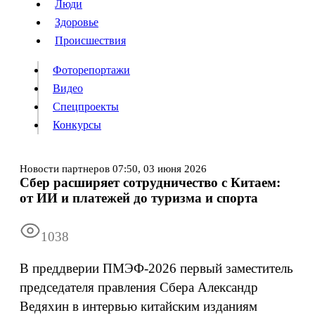
Люди
Люди
Здоровье
Здоровье
Происшествия
Происшествия
Фоторепортажи
Видео
Спецпроекты
Фоторепортажи
Видео
Конкурсы
Спецпроекты
Конкурсы
Войти
Новости партнеров
07:50,
03 июня 2026
Сбер расширяет сотрудничество с Китаем:
от ИИ и платежей до туризма и спорта
Информация
Подписка
Реклама
Все новости
Архив
1038
В преддверии ПМЭФ-2026 первый заместитель
председателя правления Сбера Александр
Ведяхин в интервью китайским изданиям