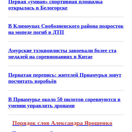
Первая «умная» спортивная площадка
открылась в Белогорске
В Климоуцах Свободненского района подросток
на мопеде погиб в ДТП
Амурские тхэквондисты завоевали более ста
медалей на соревнованиях в Китае
Пернатая перепись: жителей Приамурья зовут
посчитать воробьёв
В Приамурье около 50 пилотов соревнуются в
умении управлять дронами
Порядок слов Александра Ярошенко