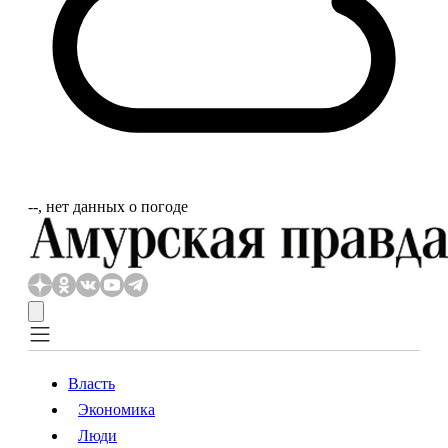
‐‐, нет данных о погоде
Власть
Экономика
Власть
Экономика
Люди