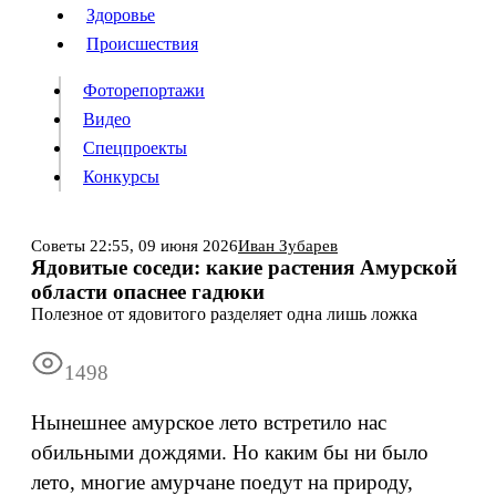
Люди
Здоровье
Здоровье
Происшествия
Происшествия
Фоторепортажи
Видео
Спецпроекты
Фоторепортажи
Видео
Конкурсы
Спецпроекты
Конкурсы
Советы
22:55,
09 июня 2026
​Иван Зубарев
Ядовитые соседи: какие растения Амурской
Информация
Подписка
Реклама
Все новости
Архив
области опаснее гадюки
Полезное от ядовитого разделяет одна лишь ложка
1498
Нынешнее амурское лето встретило нас
обильными дождями. Но каким бы ни было
лето, многие амурчане поедут на природу,