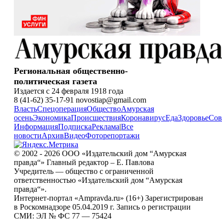
Региональная общественно-
политическая газета
Издается с 24 февраля 1918 года
8 (41-62) 35-17-91 novostiap@gmail.com
Власть
Спецоперация
Общество
Амурская
осень
Экономика
Происшествия
Коронавирус
Еда
Здоровье
Сов
Информация
Подписка
Реклама
|
Все
новости
Архив
Видео
Фоторепортажи
© 2002 - 2026 ООО «Издательский дом “Амурская
правда“» Главный редактор – Е. Павлова
Учредитель — общество с ограниченной
ответственностью «Издательский дом “Амурская
правда“».
Интернет-портал «Ampravda.ru» (16+) Зарегистрирован
в Роскомнадзоре 05.04.2019 г. Запись о регистрации
СМИ: ЭЛ № ФС 77 — 75424