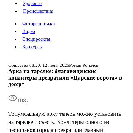
Люди
Здоровье
Здоровье
Происшествия
Происшествия
Фоторепортажи
Видео
Спецпроекты
Фоторепортажи
Видео
Конкурсы
Спецпроекты
Конкурсы
Войти
Общество
08:20,
12 июня 2026
Роман Копачев
Арка на тарелке: благовещенские
кондитеры превратили «Царские ворота» в
Информация
Подписка
Реклама
Все новости
Архив
десерт
1087
Триумфальную арку теперь можно установить
на тарелке и съесть. Кондитеры одного из
ресторанов города превратили главный