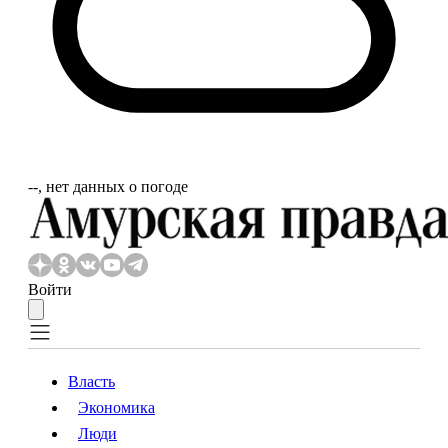
‐‐, нет данных о погоде
Войти
Власть
Экономика
Власть
Экономика
Люди