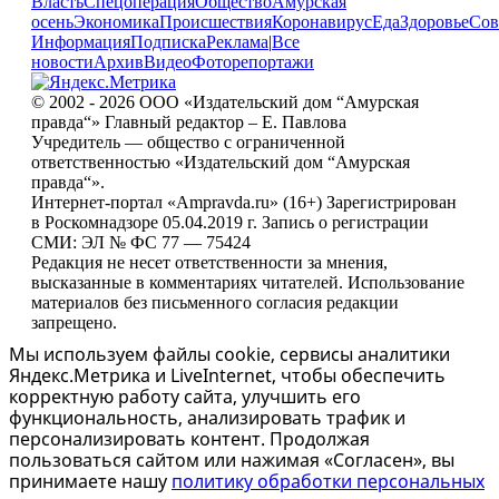
Власть
Спецоперация
Общество
Амурская
осень
Экономика
Происшествия
Коронавирус
Еда
Здоровье
Сов
Информация
Подписка
Реклама
|
Все
новости
Архив
Видео
Фоторепортажи
© 2002 - 2026 ООО «Издательский дом “Амурская
правда“» Главный редактор – Е. Павлова
Учредитель — общество с ограниченной
ответственностью «Издательский дом “Амурская
правда“».
Интернет-портал «Ampravda.ru» (16+) Зарегистрирован
в Роскомнадзоре 05.04.2019 г. Запись о регистрации
СМИ: ЭЛ № ФС 77 — 75424
Редакция не несет ответственности за мнения,
высказанные в комментариях читателей. Использование
материалов без письменного согласия редакции
запрещено.
Мы используем файлы cookie, сервисы аналитики
Яндекс.Метрика и LiveInternet, чтобы обеспечить
корректную работу сайта, улучшить его
функциональность, анализировать трафик и
персонализировать контент. Продолжая
пользоваться сайтом или нажимая «Согласен», вы
принимаете нашу
политику обработки персональных