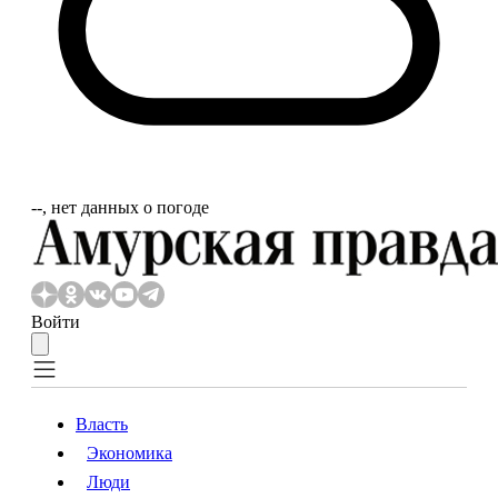
‐‐, нет данных о погоде
Войти
Власть
Экономика
Власть
Экономика
Люди