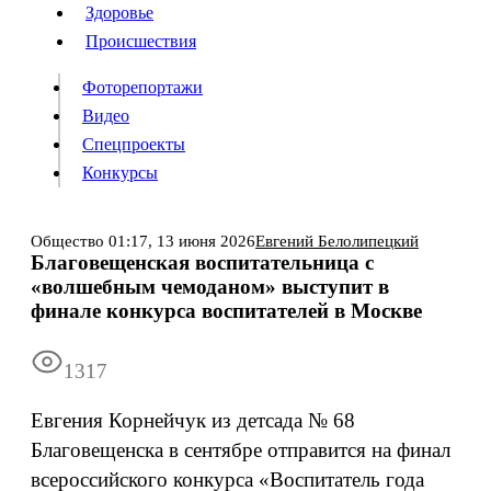
Люди
Здоровье
Здоровье
Происшествия
Происшествия
Фоторепортажи
Видео
Спецпроекты
Фоторепортажи
Видео
Конкурсы
Спецпроекты
Конкурсы
Войти
Общество
01:17,
13 июня 2026
Евгений Белолипецкий
Благовещенская воспитательница с
«волшебным чемоданом» выступит в
Информация
Подписка
Реклама
Все новости
Архив
финале конкурса воспитателей в Москве
1317
Евгения Корнейчук из детсада № 68
Благовещенска в сентябре отправится на финал
всероссийского конкурса «Воспитатель года