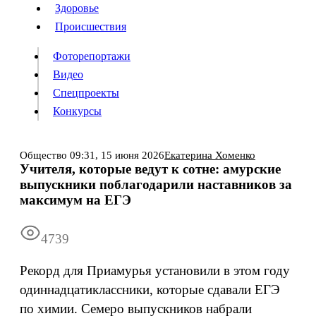
Люди
Здоровье
Здоровье
Происшествия
Происшествия
Фоторепортажи
Видео
Спецпроекты
Фоторепортажи
Видео
Конкурсы
Спецпроекты
Конкурсы
Войти
Общество
09:31,
15 июня 2026
Екатерина Хоменко
Учителя, которые ведут к сотне: амурские
выпускники поблагодарили наставников за
Информация
Подписка
Реклама
Все новости
Архив
максимум на ЕГЭ
4739
Рекорд для Приамурья установили в этом году
одиннадцатиклассники, которые сдавали ЕГЭ
по химии. Семеро выпускников набрали