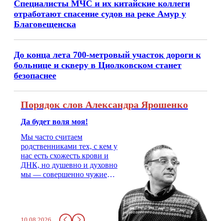
Специалисты МЧС и их китайские коллеги
отработают спасение судов на реке Амур у
Благовещенска
До конца лета 700-метровый участок дороги к
больнице и скверу в Циолковском станет
безопаснее
Порядок слов Александра Ярошенко
Да будет воля моя!
Мы часто считаем
родственниками тех, с кем у
нас есть схожесть крови и
ДНК, но душевно и духовно
мы — совершенно чужие
люди. На свадьбу надо
позвать двоюродного брата,
с которым не общался года
три, не меньше. Как не
10.08.2026