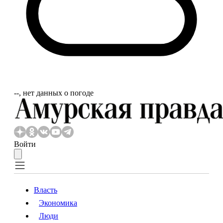
‐‐, нет данных о погоде
Войти
Власть
Экономика
Власть
Экономика
Люди