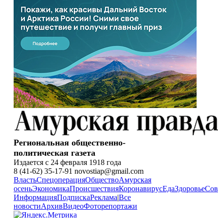
Региональная общественно-
политическая газета
Издается с 24 февраля 1918 года
8 (41-62) 35-17-91 novostiap@gmail.com
Власть
Спецоперация
Общество
Амурская
осень
Экономика
Происшествия
Коронавирус
Еда
Здоровье
Сов
Информация
Подписка
Реклама
|
Все
новости
Архив
Видео
Фоторепортажи