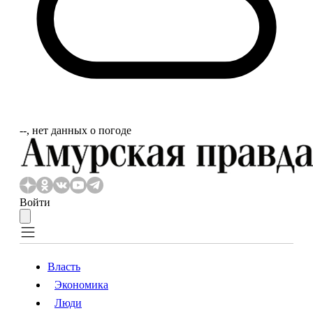
‐‐, нет данных о погоде
Войти
Власть
Экономика
Власть
Экономика
Люди