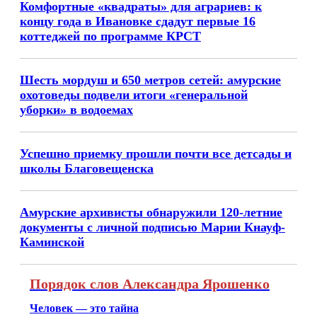
Комфортные «квадраты» для аграриев: к
концу года в Ивановке сдадут первые 16
коттеджей по программе КРСТ
Шесть мордуш и 650 метров сетей: амурские
охотоведы подвели итоги «генеральной
уборки» в водоемах
Успешно приемку прошли почти все детсады и
школы Благовещенска
Амурские архивисты обнаружили 120-летние
документы с личной подписью Марии Кнауф-
Каминской
Порядок слов Александра Ярошенко
Человек — это тайна