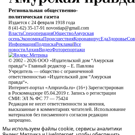
Региональная общественно-
политическая газета
Издается с 24 февраля 1918 года
8 (41-62) 35-17-91 novostiap@gmail.com
Власть
Спецоперация
Общество
Амурская
осень
Экономика
Происшествия
Коронавирус
Еда
Здоровье
Сов
Информация
Подписка
Реклама
|
Все
новости
Архив
Видео
Фоторепортажи
© 2002 - 2026 ООО «Издательский дом “Амурская
правда“» Главный редактор – Е. Павлова
Учредитель — общество с ограниченной
ответственностью «Издательский дом “Амурская
правда“».
Интернет-портал «Ampravda.ru» (16+) Зарегистрирован
в Роскомнадзоре 05.04.2019 г. Запись о регистрации
СМИ: ЭЛ № ФС 77 — 75424
Редакция не несет ответственности за мнения,
высказанные в комментариях читателей. Использование
материалов без письменного согласия редакции
запрещено.
Мы используем файлы cookie, сервисы аналитики
Яндекс.Метрика и LiveInternet, чтобы обеспечить