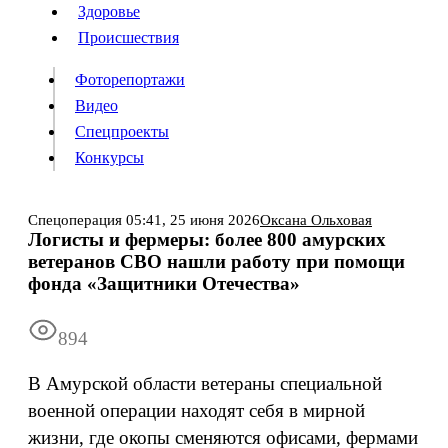
Люди
Здоровье
Здоровье
Происшествия
Происшествия
Фоторепортажи
Видео
Спецпроекты
Фоторепортажи
Видео
Конкурсы
Спецпроекты
Конкурсы
Войти
Спецоперация
05:41,
25 июня 2026
Оксана Ольховая
Логисты и фермеры: более 800 амурских
ветеранов СВО нашли работу при помощи
Информация
Подписка
Реклама
Все новости
Архив
фонда «Защитники Отечества»
894
В Амурской области ветераны специальной
военной операции находят себя в мирной
жизни, где окопы сменяются офисами, фермами