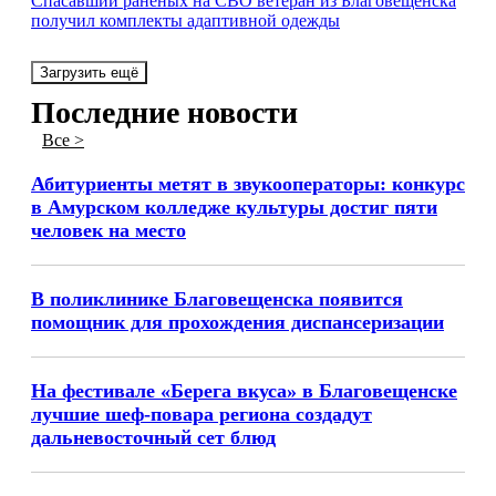
Спасавший раненых на СВО ветеран из Благовещенска
получил комплекты адаптивной одежды
Загрузить ещё
Последние новости
Все >
Абитуриенты метят в звукооператоры: конкурс
в Амурском колледже культуры достиг пяти
человек на место
В поликлинике Благовещенска появится
помощник для прохождения диспансеризации
На фестивале «Берега вкуса» в Благовещенске
лучшие шеф-повара региона создадут
дальневосточный сет блюд