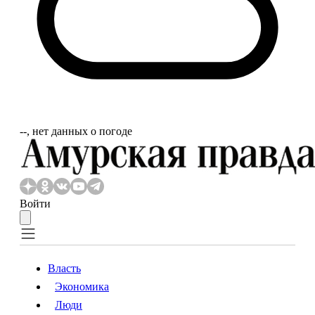
‐‐, нет данных о погоде
Войти
Власть
Экономика
Власть
Экономика
Люди