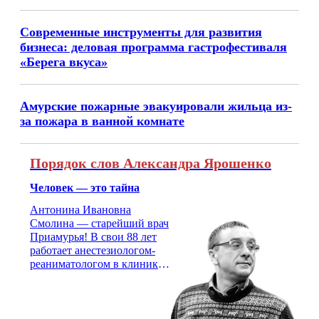
Современные инструменты для развития
бизнеса: деловая программа гастрофестиваля
«Берега вкуса»
Амурские пожарные эвакуировали жильца из-
за пожара в ванной комнате
Порядок слов Александра Ярошенко
Человек — это тайна
Антонина Ивановна
Смолина — старейший врач
Приамурья! В свои 88 лет
работает анестезиологом-
реаниматологом в клинике
кардиохирургии Амурской
медицинской академии.
Монолог врача с 66-летним
стажем о жизни, смерти