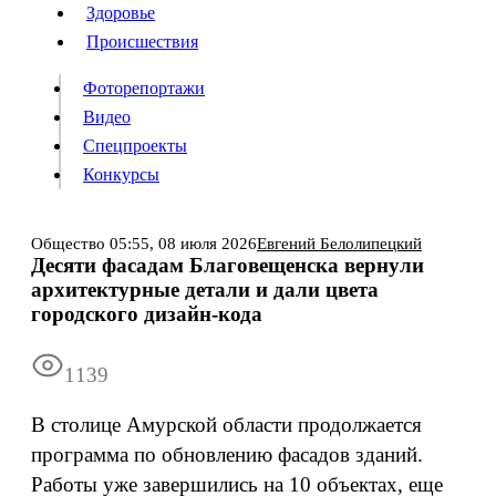
Люди
Здоровье
Здоровье
Происшествия
Происшествия
Фоторепортажи
Видео
Спецпроекты
Фоторепортажи
Видео
Конкурсы
Спецпроекты
Конкурсы
Войти
Общество
05:55,
08 июля 2026
Евгений Белолипецкий
Десяти фасадам Благовещенска вернули
архитектурные детали и дали цвета
Информация
Подписка
Реклама
Все новости
Архив
городского дизайн-кода
1139
В столице Амурской области продолжается
программа по обновлению фасадов зданий.
Работы уже завершились на 10 объектах, еще