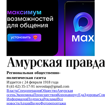
Региональная общественно-
политическая газета
Издается с 24 февраля 1918 года
8 (41-62) 35-17-91 novostiap@gmail.com
Власть
Спецоперация
Общество
Амурская
осень
Экономика
Происшествия
Коронавирус
Еда
Здоровье
Сов
Информация
Подписка
Реклама
|
Все
новости
Архив
Видео
Фоторепортажи