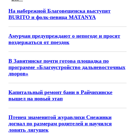
На набережной Благовещенска выступят
BURITO и фолк-певица MATANYA
Амурчан предупреждают о непогоде и просят
воздержаться от поездок
В Завитинске почти готова площадка по
программе «Благоустройство дальневосточных
дворов»
Капитальный ремонт бани в Райчихинске
вышел на новый этап
Птенец знаменитой журавлихи Снежинки
догнал по размерам родителей и научился
ловить лягушек