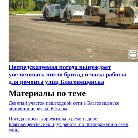
Непредсказуемая погода вынуждает
увеличивать число бригад и часы работы
для ремонта улиц Благовещенска
Материалы по теме
Девятый участок пешеходной сети в Благовещенске
обновят в переулке Южном
Погода вносит коррективы в ремонт дорог
Благовещенска: как идут работы по преображению семи
улиц