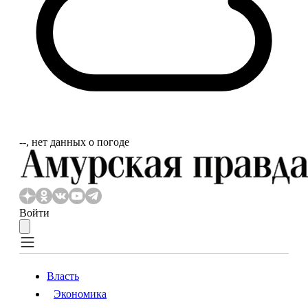
‐‐, нет данных о погоде
Войти
Власть
Экономика
Власть
Экономика