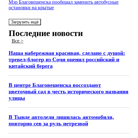
Мэр Благовещенска пообещал заменить автобусные
остановки на крытые
Загрузить ещё
Последние новости
Все >
Наша набережная красивая, сделано с душой:
тревел-блогер из Сочи оценил российский и
китайский берега
В центре Благовещенска воссоздают
цветочный сад в честь исторического названия
улицы
В Тынде автоледи лишилась автомобиля,
повторно сев за руль нетрезвой