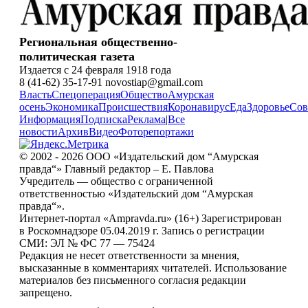
Региональная общественно-
политическая газета
Издается с 24 февраля 1918 года
8 (41-62) 35-17-91 novostiap@gmail.com
Власть
Спецоперация
Общество
Амурская
осень
Экономика
Происшествия
Коронавирус
Еда
Здоровье
Сов
Информация
Подписка
Реклама
|
Все
новости
Архив
Видео
Фоторепортажи
© 2002 - 2026 ООО «Издательский дом “Амурская
правда“» Главный редактор – Е. Павлова
Учредитель — общество с ограниченной
ответственностью «Издательский дом “Амурская
правда“».
Интернет-портал «Ampravda.ru» (16+) Зарегистрирован
в Роскомнадзоре 05.04.2019 г. Запись о регистрации
СМИ: ЭЛ № ФС 77 — 75424
Редакция не несет ответственности за мнения,
высказанные в комментариях читателей. Использование
материалов без письменного согласия редакции
запрещено.