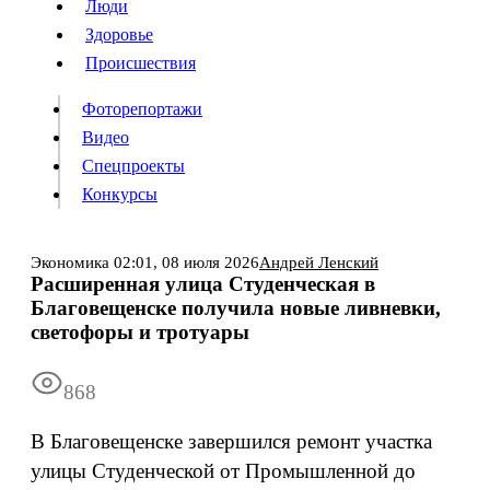
Люди
Люди
Здоровье
Здоровье
Происшествия
Происшествия
Фоторепортажи
Видео
Спецпроекты
Фоторепортажи
Видео
Конкурсы
Спецпроекты
Конкурсы
Войти
Экономика
02:01,
08 июля 2026
Андрей Ленский
Расширенная улица Студенческая в
Благовещенске получила новые ливневки,
Информация
Подписка
Реклама
Все новости
Архив
светофоры и тротуары
868
В Благовещенске завершился ремонт участка
улицы Студенческой от Промышленной до