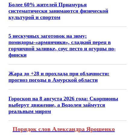
Более 60% жителей Приамурья
систематически занимаются физической
культурой и спортом
5 нескучных заготовок на зиму:
помидоры-«армянчики», сладкий перец в
горчичной заливке, соус песто и огурцы по-
фински
Жара до +28 и прохлада при облачности:
прогноз погоды в Амурской области
Гороскоп на 8 августа 2026 года: Скорпионы
выберут движение, а Водолеи займутся
реальным миром
Порядок слов Александра Ярошенко