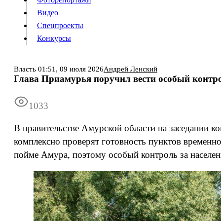
Видео
Конкурсы
Спецпроекты
Конкурсы
Войти
Власть
01:51,
09 июля 2026
Андрей Ленский
Глава Приамурья поручил вести особый контр
Информация
Подписка
Реклама
Все новости
Архив
1033
В правительстве Амурской области на заседании к
комплексно проверят готовность пунктов временно
пойме Амура, поэтому особый контроль за населе