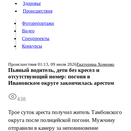
Люди
Здоровье
Здоровье
Происшествия
Происшествия
Фоторепортажи
Видео
Спецпроекты
Фоторепортажи
Видео
Конкурсы
Спецпроекты
Конкурсы
Войти
Происшествия
01:13,
09 июля 2026
Екатерина Хоменко
Пьяный водитель, дети без кресел и
отсутствующий номер: погоня в
Информация
Подписка
Реклама
Все новости
Архив
Ивановском округе закончилась арестом
438
Трое суток ареста получил житель Тамбовского
округа после полицейской погони. Мужчину
отправили в камеру за неповиновение