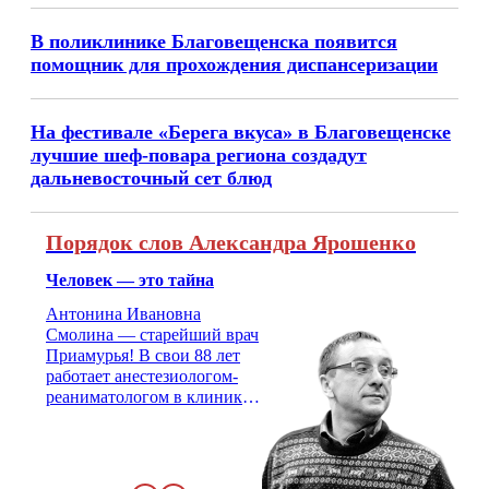
В поликлинике Благовещенска появится
помощник для прохождения диспансеризации
На фестивале «Берега вкуса» в Благовещенске
лучшие шеф-повара региона создадут
дальневосточный сет блюд
Порядок слов Александра Ярошенко
Человек — это тайна
Антонина Ивановна
Смолина — старейший врач
Приамурья! В свои 88 лет
работает анестезиологом-
реаниматологом в клинике
кардиохирургии Амурской
медицинской академии.
Монолог врача с 66-летним
стажем о жизни, смерти