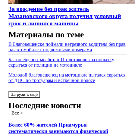
За вождение без прав житель
Мазановского округа получил условный
срок и лишился машины
Материалы по теме
В Благовещенске поймали нетрезвого водителя без прав
на автомобиле с подложными номерами
Благовещенец заработал 11 протоколов за попытку
скрыться от полиции на мотоцикле
Молодой благовещенец на мотоцикле пытался скрыться
от ДПС по тротуарам и встречной полосе
Загрузить ещё
Последние новости
Все >
Более 60% жителей Приамурья
систематически занимаются физической