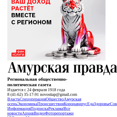
Региональная общественно-
политическая газета
Издается с 24 февраля 1918 года
8 (41-62) 35-17-91 novostiap@gmail.com
Власть
Спецоперация
Общество
Амурская
осень
Экономика
Происшествия
Коронавирус
Еда
Здоровье
Сов
Информация
Подписка
Реклама
|
Все
новости
Архив
Видео
Фоторепортажи