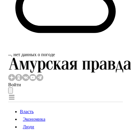
‐‐, нет данных о погоде
Войти
Власть
Экономика
Власть
Экономика
Люди