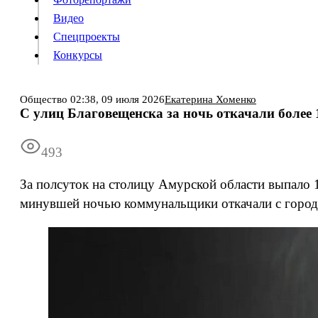
Видео
Конкурсы
Спецпроекты
Конкурсы
Войти
Общество
02:38,
09 июля 2026
Екатерина Хоменко
С улиц Благовещенска за ночь откачали более 
Информация
Подписка
Реклама
Все новости
Архив
493
За полсуток на столицу Амурской области выпало
минувшей ночью коммунальщики откачали с городс