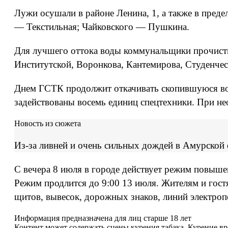
Лужи осушали в районе Ленина, 1, а также в пред
— Текстильная; Чайковского — Пушкина.
Для лучшего оттока воды коммунальщики прочисти
Институтской, Воронкова, Кантемирова, Студенческ
Днем ГСТК продолжит откачивать скопившуюся вод
задействованы восемь единиц спецтехники. При н
Новость из сюжета
Из-за ливней и очень сильных дождей в Амурской
С вечера 8 июля в городе действует режим повышен
Режим продлится до 9:00 13 июля. Жителям и гост
щитов, вывесок, дорожных знаков, линий электропе
Информация предназначена для лиц старше 18 лет
Контент может содержать сцены курения табака. Курение в