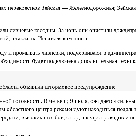
елах перекрестков Зейская — Железнодорожная; Зейск
ли ливневые колодцы. За ночь они очистили дождепр
ой, а также на Игнатьевском шоссе.
у и промывать ливневки, подчеркивают в администрац
еобходимости будет подключена дополнительная техни
 области объявили штормовое предупреждение
ной готовности. В четверг, 9 июля, ожидается сильный
ям областного центра рекомендуют находиться подаль
редачи, высоких столбов, опор, электропроводов и не
редит здоровью