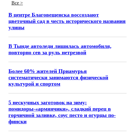
Все >
В центре Благовещенска воссоздают
цветочный сад в честь исторического названия
улицы
В Тынде автоледи лишилась автомобиля,
повторно сев за руль нетрезвой
Более 60% жителей Приамурья
систематически занимаются физической
культурой и спортом
5 нескучных заготовок на зиму:
помидоры-«армянчики», сладкий перец в
горчичной заливке, соус песто и огурцы по-
фински