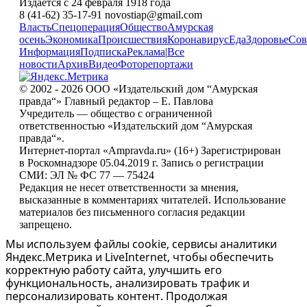
Издается с 24 февраля 1918 года
8 (41-62) 35-17-91 novostiap@gmail.com
Власть
Спецоперация
Общество
Амурская
осень
Экономика
Происшествия
Коронавирус
Еда
Здоровье
Сов
Информация
Подписка
Реклама
|
Все
новости
Архив
Видео
Фоторепортажи
© 2002 - 2026 ООО «Издательский дом “Амурская
правда“» Главный редактор – Е. Павлова
Учредитель — общество с ограниченной
ответственностью «Издательский дом “Амурская
правда“».
Интернет-портал «Ampravda.ru» (16+) Зарегистрирован
в Роскомнадзоре 05.04.2019 г. Запись о регистрации
СМИ: ЭЛ № ФС 77 — 75424
Редакция не несет ответственности за мнения,
высказанные в комментариях читателей. Использование
материалов без письменного согласия редакции
запрещено.
Мы используем файлы cookie, сервисы аналитики
Яндекс.Метрика и LiveInternet, чтобы обеспечить
корректную работу сайта, улучшить его
функциональность, анализировать трафик и
персонализировать контент. Продолжая