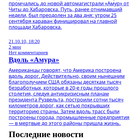
промчались до новой автомагистрали «Амур» от
Читы до Хабаровска. Путь, ранее отнимавший
недели, был преодолен за два дня: утром 25
сентября караван финишировал на главной
площади Хабаровска.
21.10.10, 18:20
2 мин
Нет комментариев
Вдоль «Амура»
Американцы говорят, что Америка построена
вдоль дорог. Действительно, своим нынешним
благополучием США обязаны десяткам тысяч
безработных, которые в 20-е годы прошлого
столетия, следуя антикризисным планам
президента Рузвельта, построили сотни тысяч
километров дорог, как сетью покрывших
территорию страны. Затем вдоль трасс были
построены города, промышленные предприятия
— в мертвые до этого районы пришла жизнь.
Последние новости