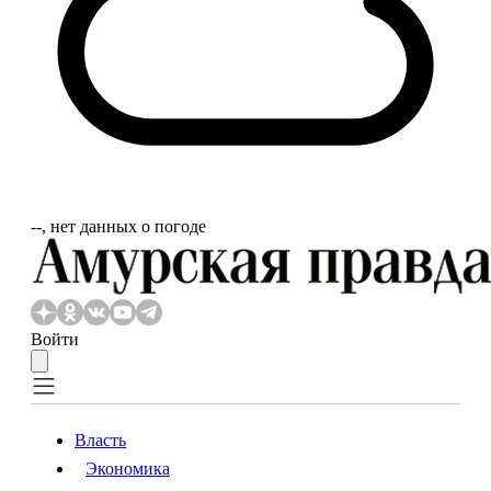
‐‐, нет данных о погоде
Войти
Власть
Экономика
Власть
Экономика