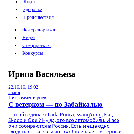
Люди
Люди
Здоровье
Здоровье
Происшествия
Происшествия
Фоторепортажи
Видео
Спецпроекты
Фоторепортажи
Видео
Конкурсы
Спецпроекты
Конкурсы
Войти
Ирина Васильева
22.10.10, 19:02
Информация
Подписка
Реклама
Все новости
Архив
2 мин
Нет комментариев
С ветерком — по Забайкалью
Что объединяет Lada Priora, SsangYong, Fiat,
Skoda и Opel? Ну да, это все автомобили. И все
они собираются в России. Есть и еще одно
сходство — все эти автомобили в числе первых