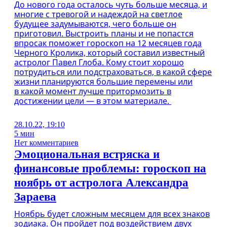
До нового года осталось чуть больше месяца, и
многие с тревогой и надеждой на светлое
будущее задумываются, чего больше он
приготовил. Выстроить планы и не попастся
впросак поможет гороскоп на 12 месяцев года
Черного Кролика, который составил известный
астролог Павел Глоба. Кому стоит хорошо
потрудиться или подстраховаться, в какой сфере
жизни планируются большие перемены или
в какой момент лучше притормозить в
достижении цели — в этом материале.
28.10.22, 19:10
5 мин
Нет комментариев
Эмоциональная встряска и
финансовые проблемы: гороскоп на
ноябрь от астролога Александра
Зараева
Ноябрь будет сложным месяцем для всех знаков
зодиака. Он пройдет под воздействием двух