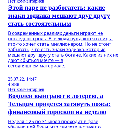
Нет комментариев
Этой паре не разбогатеть: какие
знаки зодиака мешают друг другу
стать состоятельным
В современных реалиях деньги играют не
последнюю роль. Все люди нуждаются в них, а
кто-то хочет стать миллионером. Но не стоит
забывать, что есть знаки зодиака, которые
мешают друг другу стать богаче. Какие из них не
дают сбыться мечте — в
сегодняшнем материале.
25.07.22, 14:47
4 мин
Нет комментариев
Водолеи выиграют в лотерею, а
Тельцам придется затянуть пояса:
финансовый гороскоп на неделю
Неделя с 25 по 31 июля проходит в фазе
убывающей Луны, что свидетельствует о