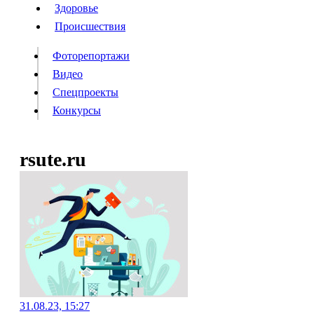
Люди
Здоровье
Здоровье
Происшествия
Происшествия
Фоторепортажи
Видео
Спецпроекты
Фоторепортажи
Видео
Конкурсы
Спецпроекты
Конкурсы
Войти
rsute.ru
Информация
Подписка
Реклама
Все новости
Архив
31.08.23, 15:27