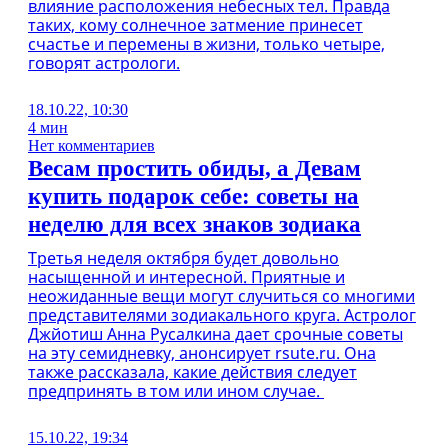
влияние расположения небесных тел. Правда
таких, кому солнечное затмение принесет
счастье и перемены в жизни, только четыре,
говорят астрологи.
18.10.22, 10:30
4 мин
Нет комментариев
Весам простить обиды, а Девам
купить подарок себе: советы на
неделю для всех знаков зодиака
Третья неделя октября будет довольно
насыщенной и интересной. Приятные и
неожиданные вещи могут случиться со многими
представителями зодиакального круга. Астролог
Джйотиш Анна Русалкина дает срочные советы
на эту семидневку, анонсирует rsute.ru. Она
также рассказала, какие действия следует
предпринять в том или ином случае.
15.10.22, 19:34