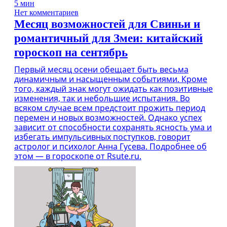
5 мин
Нет комментариев
Месяц возможностей для Свиньи и
романтичный для Змеи: китайский
гороскоп на сентябрь
Первый месяц осени обещает быть весьма
динамичным и насыщенным событиями. Кроме
того, каждый знак могут ожидать как позитивные
изменения, так и небольшие испытания. Во
всяком случае всем предстоит прожить период
перемен и новых возможностей. Однако успех
зависит от способности сохранять ясность ума и
избегать импульсивных поступков, говорит
астролог и психолог Анна Гусева. Подробнее об
этом — в гороскопе от Rsute.ru.