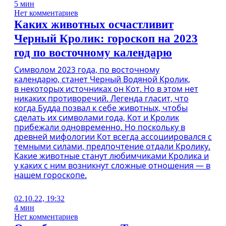
5 мин
Нет комментариев
Каких животных осчастливит
Черный Кролик: гороскоп на 2023
год по восточному календарю
Символом 2023 года, по восточному
календарю, станет Черный Водяной Кролик,
в некоторых источниках он Кот. Но в этом нет
никаких противоречий. Легенда гласит, что
когда Будда позвал к себе животных, чтобы
сделать их символами года, Кот и Кролик
прибежали одновременно. Но поскольку в
древней мифологии Кот всегда ассоциировался с
темными силами, предпочтение отдали Кролику.
Какие животные станут любимчиками Кролика и
у каких с ним возникнут сложные отношения — в
нашем гороскопе.
02.10.22, 19:32
4 мин
Нет комментариев