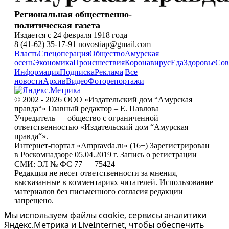
Региональная общественно-
политическая газета
Издается с 24 февраля 1918 года
8 (41-62) 35-17-91 novostiap@gmail.com
Власть
Спецоперация
Общество
Амурская
осень
Экономика
Происшествия
Коронавирус
Еда
Здоровье
Сов
Информация
Подписка
Реклама
|
Все
новости
Архив
Видео
Фоторепортажи
© 2002 - 2026 ООО «Издательский дом “Амурская
правда“» Главный редактор – Е. Павлова
Учредитель — общество с ограниченной
ответственностью «Издательский дом “Амурская
правда“».
Интернет-портал «Ampravda.ru» (16+) Зарегистрирован
в Роскомнадзоре 05.04.2019 г. Запись о регистрации
СМИ: ЭЛ № ФС 77 — 75424
Редакция не несет ответственности за мнения,
высказанные в комментариях читателей. Использование
материалов без письменного согласия редакции
запрещено.
Мы используем файлы cookie, сервисы аналитики
Яндекс.Метрика и LiveInternet, чтобы обеспечить