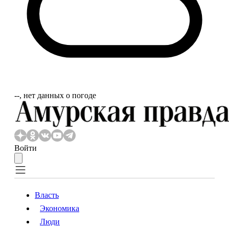
‐‐, нет данных о погоде
Войти
Власть
Экономика
Власть
Экономика
Люди