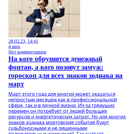
28.02.23, 14:41
4 мин
Нет комментариев
На кого обрушится денежный
фонтан, а кого позовут замуж:
гороскоп для всех знаков зодиака на
март
Март этого года для многих может оказаться
непростым месяцем как в профессиональной
сфере, так и в личной жизни. Из-за грядущих
перемен он потребует от людей больших
ресурсов и энергетических затрат. Но для многих
знаков зодиака мортовские события будут
судьбоносными и не лишенными
положительных изменений. Так считает