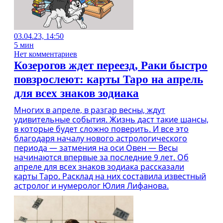
03.04.23, 14:50
5 мин
Нет комментариев
Козерогов ждет переезд, Раки быстро
повзрослеют: карты Таро на апрель
для всех знаков зодиака
Многих в апреле, в разгар весны, ждут
удивительные события. Жизнь даст такие шансы,
в которые будет сложно поверить. И все это
благодаря началу нового астрологического
периода — затмения на оси Овен — Весы
начинаются впервые за последние 9 лет. Об
апреле для всех знаков зодиака рассказали
карты Таро. Расклад на них составила известный
астролог и нумеролог Юлия Лифанова.