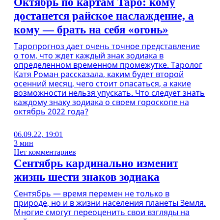
Октябрь по картам Таро: кому
достанется райское наслаждение, а
кому — брать на себя «огонь»
Таропрогноз дает очень точное представление
о том, что ждет каждый знак зодиака в
определенном временном промежутке. Таролог
Катя Роман рассказала, каким будет второй
осенний месяц, чего стоит опасаться, а какие
возможности нельзя упускать. Что следует знать
каждому знаку зодиака о своем гороскопе на
октябрь 2022 года?
06.09.22, 19:01
3 мин
Нет комментариев
Сентябрь кардинально изменит
жизнь шести знаков зодиака
Сентябрь — время перемен не только в
природе, но и в жизни населения планеты Земля.
Многие смогут переоценить свои взгляды на