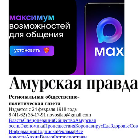
Региональная общественно-
политическая газета
Издается с 24 февраля 1918 года
8 (41-62) 35-17-91 novostiap@gmail.com
Власть
Спецоперация
Общество
Амурская
осень
Экономика
Происшествия
Коронавирус
Еда
Здоровье
Сов
Информация
Подписка
Реклама
|
Все
новости
Архив
Видео
Фоторепортажи