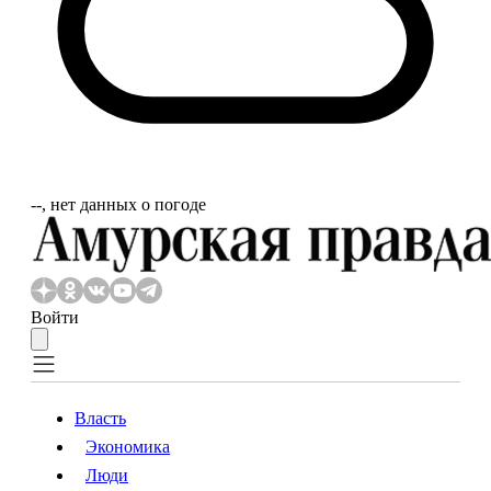
‐‐, нет данных о погоде
Войти
Власть
Экономика
Власть
Экономика
Люди