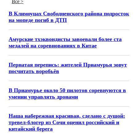
Все >
В Климоуцах Свободненского района подросток
на мопеде погиб в ДТП
Амурские тхэквондисты завоевали более ста
медалей на соревнованиях в Китае
Пернатая перепись: жителей Приамурья зовут
посчитать воробьёв
В Приамурье около 50 пилотов соревнуются в
умении управлять дронами
Наша набережная красивая, сделано с душой:
тревел-блогер из Сочи оценил российский и
китайский берега