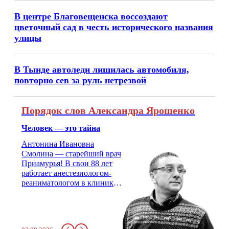
В центре Благовещенска воссоздают
цветочный сад в честь исторического названия
улицы
В Тынде автоледи лишилась автомобиля,
повторно сев за руль нетрезвой
Порядок слов Александра Ярошенко
Человек — это тайна
Антонина Ивановна
Смолина — старейший врач
Приамурья! В свои 88 лет
работает анестезиологом-
реаниматологом в клинике
кардиохирургии Амурской
медицинской академии.
Монолог врача с 66-летним
стажем о жизни, смерти