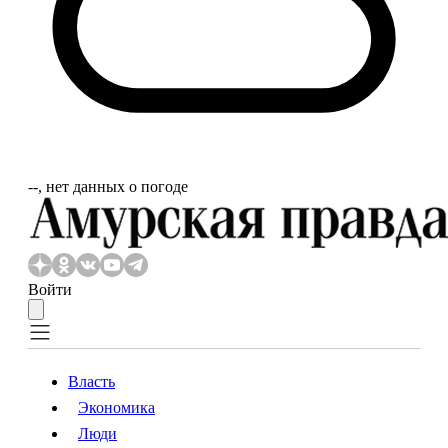
‐‐, нет данных о погоде
Войти
Власть
Экономика
Власть
Экономика
Люди