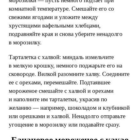
морозилки — пусть немного подтает при
комнатной температуре. Смешайте его со
свежими ягодами и уложите между
хрустящими вафельными хлебцами,
подравняйте края и снова уберите ненадолго
в морозилку.
Тарталетка с халвой: миндаль измельчите
в мелкую крошку, немного поджарьте его на
сковороде. Вилкой разомните халву. Соедините
ее с орехами, перемешайте. Подтаявшее
мороженое смешайте с халвой и орехами
и наполните им тарталетки, украсив по
желанию — например, шоколадом и клубникой
или орешками и халвой. Ненадолго отправьте
угощение в морозилку или подавайте сразу.
Банановое мороженое с какао