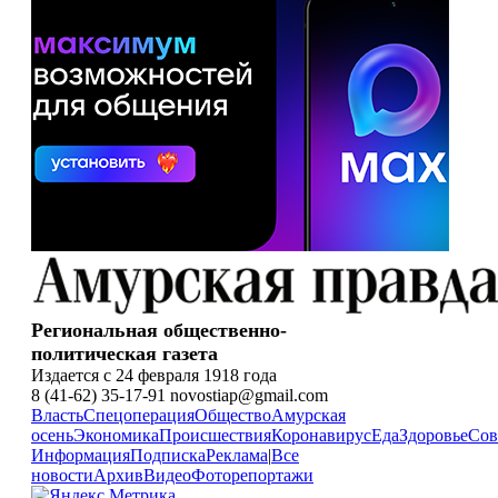
Региональная общественно-
политическая газета
Издается с 24 февраля 1918 года
8 (41-62) 35-17-91 novostiap@gmail.com
Власть
Спецоперация
Общество
Амурская
осень
Экономика
Происшествия
Коронавирус
Еда
Здоровье
Сов
Информация
Подписка
Реклама
|
Все
новости
Архив
Видео
Фоторепортажи