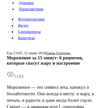
Люди
Здоровье
Здоровье
Происшествия
Происшествия
Фоторепортажи
Видео
Спецпроекты
Фоторепортажи
Видео
Конкурсы
Спецпроекты
Конкурсы
Войти
Еда
23:05,
12 июня 2026
Елена Сергеева
Мороженое за 15 минут: 6 рецептов,
которые спасут жару и настроение
Информация
Подписка
Реклама
Все новости
Архив
5184
Мороженое — это символ лета, каникул и
беззаботности. Оно всегда к месту: в жару, в
печаль, в радость и даже когда болит горло.
Секрет — в аминокислоте L-триптофан