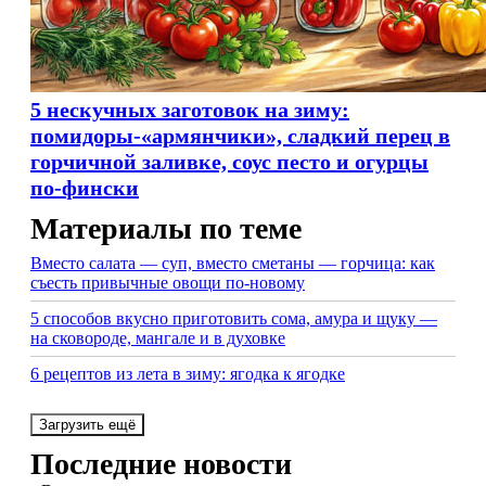
5 нескучных заготовок на зиму:
помидоры-«армянчики», сладкий перец в
горчичной заливке, соус песто и огурцы
по-фински
Материалы по теме
Вместо салата — суп, вместо сметаны — горчица: как
съесть привычные овощи по-новому
5 способов вкусно приготовить сома, амура и щуку —
на сковороде, мангале и в духовке
6 рецептов из лета в зиму: ягодка к ягодке
Загрузить ещё
Последние новости