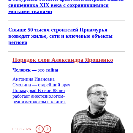
священника XIX века с сохранившимися
мягкими тканями
Свыше 50 тысяч строителей Приамурья
возводят жилье, сети и ключевые объекты
региона
Порядок слов Александра Ярошенко
Человек — это тайна
Антонина Ивановна
Смолина — старейший врач
Приамурья! В свои 88 лет
работает анестезиологом-
реаниматологом в клинике
кардиохирургии Амурской
медицинской академии.
Монолог врача с 66-летним
стажем о жизни, смерти
03.08.2026
душе и духе. Откровенно о