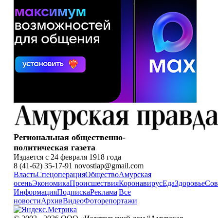
Региональная общественно-
политическая газета
Издается с 24 февраля 1918 года
8 (41-62) 35-17-91 novostiap@gmail.com
Власть
Спецоперация
Общество
Амурская
осень
Экономика
Происшествия
Коронавирус
Еда
Здоровье
Сов
Информация
Подписка
Реклама
|
Все
новости
Архив
Видео
Фоторепортажи