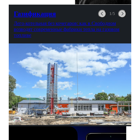
любви, профессиональном
выгорании и Боге.
Газификация
1/5
Лего-котельная без кочегаров: как в Свободном
возводят современные фабрики тепла на газовом
топливе