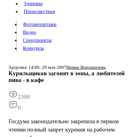
Люди
Здоровье
Здоровье
Происшествия
Происшествия
Фоторепортажи
Видео
Спецпроекты
Фоторепортажи
Видео
Конкурсы
Спецпроекты
Конкурсы
Войти
Здоровье
14:00,
29 мая 2007
Ирина Ворошилова
Курильщиков загонят в зоны, а любителей
пива - в кафе
Информация
Подписка
Реклама
Все новости
Архив
2308
0
Госдума законодательно закрепила в первом
чтении полный запрет курения на рабочем