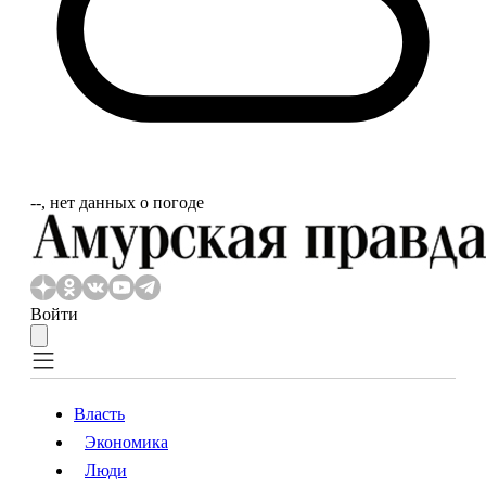
‐‐, нет данных о погоде
Войти
Власть
Экономика
Власть
Экономика
Люди