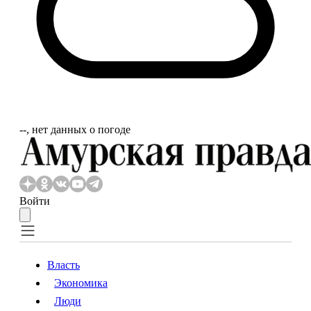
‐‐, нет данных о погоде
Войти
Власть
Экономика
Власть
Экономика
Люди