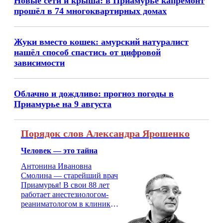
Новые сети и крыша: в Приамурье капремонт
прошёл в 74 многоквартирных домах
Жуки вместо кошек: амурский натуралист
нашёл способ спастись от цифровой
зависимости
Облачно и дождливо: прогноз погоды в
Приамурье на 9 августа
Порядок слов Александра Ярошенко
Человек — это тайна
Антонина Ивановна
Смолина — старейший врач
Приамурья! В свои 88 лет
работает анестезиологом-
реаниматологом в клинике
кардиохирургии Амурской
медицинской академии.