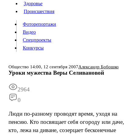
Люди
Здоровье
Здоровье
Происшествия
Происшествия
Фоторепортажи
Видео
Спецпроекты
Фоторепортажи
Видео
Конкурсы
Спецпроекты
Конкурсы
Войти
Общество
14:00,
12 сентября 2007
Александр Бобошко
Уроки мужества Веры Селивановой
Информация
Подписка
Реклама
Все новости
Архив
2964
0
Люди по-разному проводят время, уходя на
пенсию. Кто посвящает себя огороду или даче,
кто, лежа на диване, созерцает бесконечные