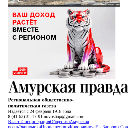
Региональная общественно-
политическая газета
Издается с 24 февраля 1918 года
8 (41-62) 35-17-91 novostiap@gmail.com
Власть
Спецоперация
Общество
Амурская
осень
Экономика
Происшествия
Коронавирус
Еда
Здоровье
Сов