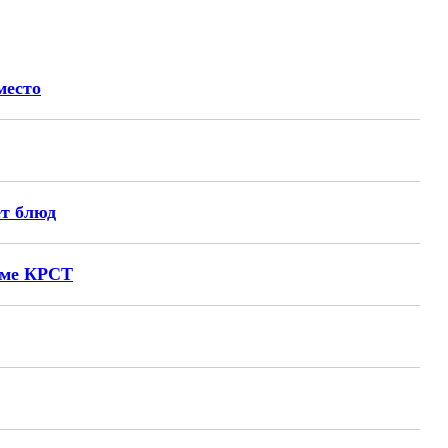
место
ет блюд
амме КРСТ