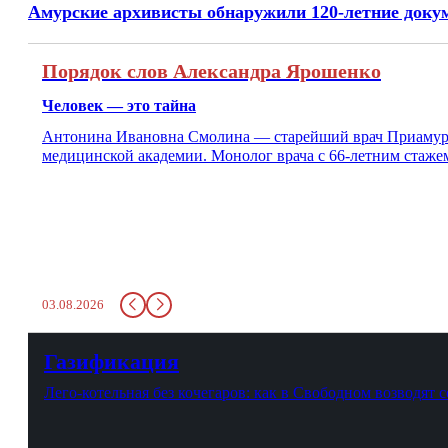
Амурские архивисты обнаружили 120-летние док
Порядок слов Александра Ярошенко
Человек — это тайна
Антонина Ивановна Смолина — старейший врач Приамурья
медицинской академии. Монолог врача с 66-летним стаже
03.08.2026
Газификация
Лего-котельная без кочегаров: как в Свободном возводят