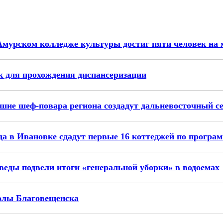
Амурском колледже культуры достиг пяти человек на 
 для прохождения диспансеризации
чшие шеф-повара региона создадут дальневосточный с
да в Ивановке сдадут первые 16 коттеджей по прогр
веды подвели итоги «генеральной уборки» в водоемах
олы Благовещенска