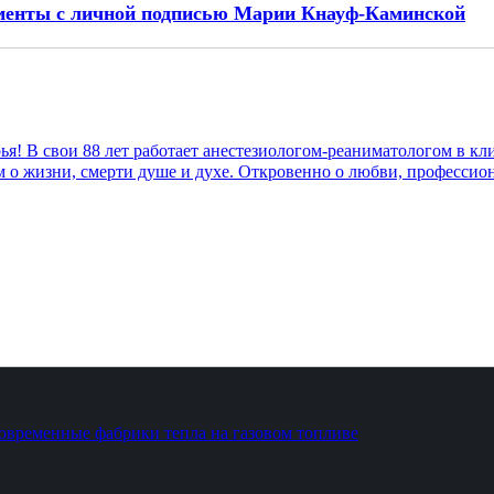
ументы с личной подписью Марии Кнауф-Каминской
! В свои 88 лет работает анестезиологом-реаниматологом в к
м о жизни, смерти душе и духе. Откровенно о любви, профессио
 современные фабрики тепла на газовом топливе