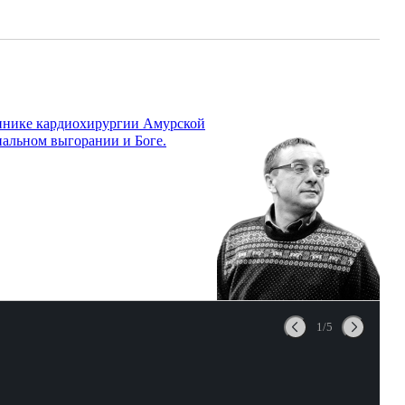
линике кардиохирургии Амурской
нальном выгорании и Боге.
1/5