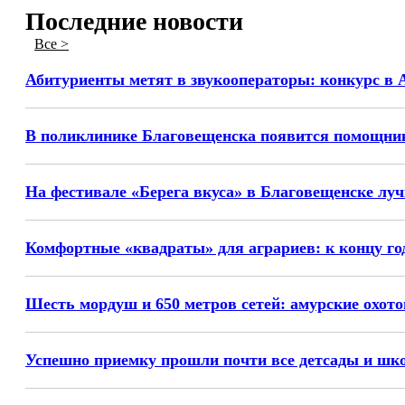
Последние новости
Все >
Абитуриенты метят в звукооператоры: конкурс в 
В поликлинике Благовещенска появится помощник
На фестивале «Берега вкуса» в Благовещенске лу
Комфортные «квадраты» для аграриев: к концу го
Шесть мордуш и 650 метров сетей: амурские охото
Успешно приемку прошли почти все детсады и шк