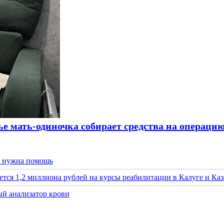
ье мать-одиночка собирает средства на операци
а нужна помощь
тся 1,2 миллиона рублей на курсы реабилитации в Калуге и Ка
й анализатор крови