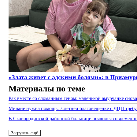
«Злата живет с адскими болями»: в Приамур
Материалы по теме
Рак вместе со сломанным геном: маленькой амурчанке снов
Милане нужна помощь: 7-летней благовещенке с ДЦП требуе
В Сковородинской районной больнице появился современны
Загрузить ещё