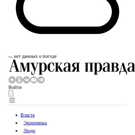
‐‐, нет данных о погоде
Войти
Власть
Экономика
Власть
Экономика
Люди