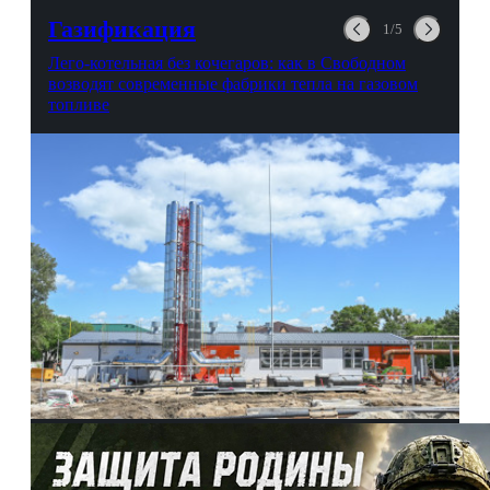
выгорании и Боге.
Газификация
1/5
Лего-котельная без кочегаров: как в Свободном
возводят современные фабрики тепла на газовом
топливе