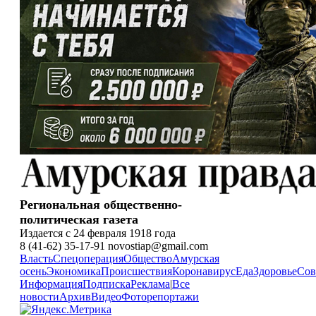
Региональная общественно-
политическая газета
Издается с 24 февраля 1918 года
8 (41-62) 35-17-91 novostiap@gmail.com
Власть
Спецоперация
Общество
Амурская
осень
Экономика
Происшествия
Коронавирус
Еда
Здоровье
Сов
Информация
Подписка
Реклама
|
Все
новости
Архив
Видео
Фоторепортажи