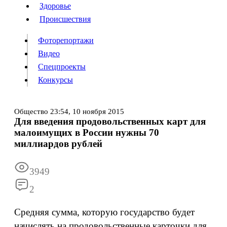
Люди
Здоровье
Здоровье
Происшествия
Происшествия
Фоторепортажи
Видео
Спецпроекты
Фоторепортажи
Видео
Конкурсы
Спецпроекты
Конкурсы
Войти
Общество
23:54,
10 ноября 2015
Для введения продовольственных карт для
малоимущих в России нужны 70
Информация
Подписка
Реклама
Все новости
Архив
миллиардов рублей
3949
2
Средняя сумма, которую государство будет
начислять на продовольственные карточки для