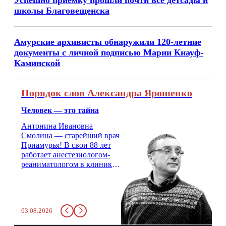
Успешно приемку прошли почти все детсады и
школы Благовещенска
Амурские архивисты обнаружили 120-летние
документы с личной подписью Марии Кнауф-
Каминской
Порядок слов Александра Ярошенко
Человек — это тайна
Антонина Ивановна
Смолина — старейший врач
Приамурья! В свои 88 лет
работает анестезиологом-
реаниматологом в клинике
кардиохирургии Амурской
медицинской академии.
Монолог врача с 66-летним
стажем о жизни, смерти
03.08.2026
душе и духе. Откровенно о
любви, профессиональном