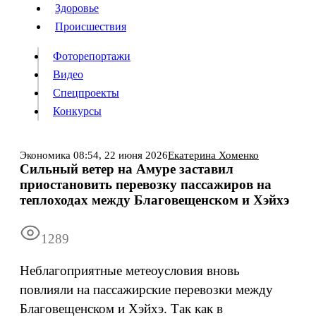
Люди
Здоровье
Здоровье
Происшествия
Происшествия
Фоторепортажи
Видео
Спецпроекты
Фоторепортажи
Видео
Конкурсы
Спецпроекты
Конкурсы
Войти
Экономика
08:54,
22 июня 2026
Екатерина Хоменко
Сильный ветер на Амуре заставил
приостановить перевозку пассажиров на
Информация
Подписка
Реклама
Все новости
Архив
теплоходах между Благовещенском и Хэйхэ
1289
Неблагоприятные метеоусловия вновь
повлияли на пассажирские перевозки между
Благовещенском и Хэйхэ. Так как в