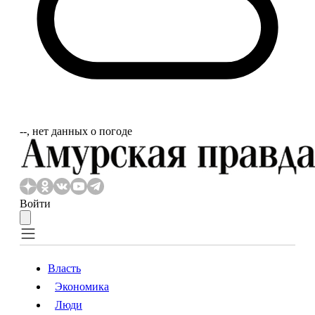
‐‐, нет данных о погоде
Войти
Власть
Экономика
Власть
Экономика
Люди