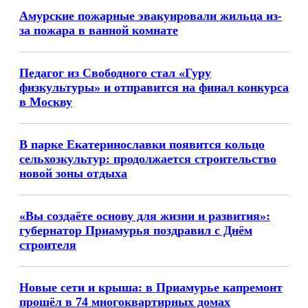
Амурские пожарные эвакуировали жильца из-
за пожара в ванной комнате
Педагог из Свободного стал «Гуру
физкультуры» и отправится на финал конкурса
в Москву
В парке Екатеринославки появится кольцо
сельхозкультур: продолжается строительство
новой зоны отдыха
«Вы создаёте основу для жизни и развития»:
губернатор Приамурья поздравил с Днём
строителя
Новые сети и крыша: в Приамурье капремонт
прошёл в 74 многоквартирных домах