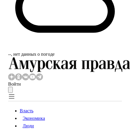
‐‐, нет данных о погоде
Войти
Власть
Экономика
Власть
Экономика
Люди