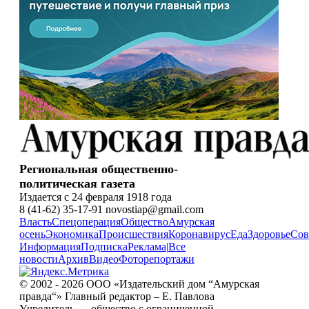
Региональная общественно-
политическая газета
Издается с 24 февраля 1918 года
8 (41-62) 35-17-91 novostiap@gmail.com
Власть
Спецоперация
Общество
Амурская
осень
Экономика
Происшествия
Коронавирус
Еда
Здоровье
Сов
Информация
Подписка
Реклама
|
Все
новости
Архив
Видео
Фоторепортажи
© 2002 - 2026 ООО «Издательский дом “Амурская
правда“» Главный редактор – Е. Павлова
Учредитель — общество с ограниченной