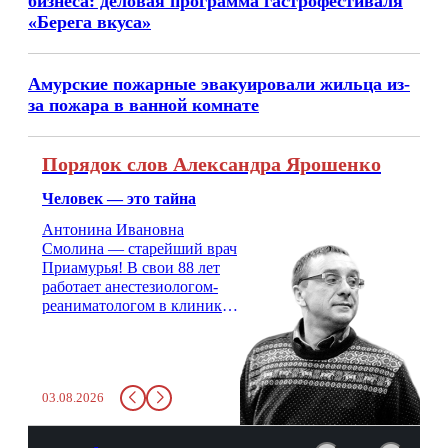
бизнеса: деловая программа гастрофестиваля
«Берега вкуса»
Амурские пожарные эвакуировали жильца из-
за пожара в ванной комнате
Порядок слов Александра Ярошенко
Человек — это тайна
Антонина Ивановна
Смолина — старейший врач
Приамурья! В свои 88 лет
работает анестезиологом-
реаниматологом в клинике
кардиохирургии Амурской
медицинской академии.
Монолог врача с 66-летним
стажем о жизни, смерти
03.08.2026
душе и духе. Откровенно о
любви, профессиональном
выгорании и Боге.