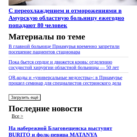
С переохлаждением и отморожениями в
Амурскую областную больницу ежегодно
попадают 80 человек
Материалы по теме
В главной больнице Приамурья временно запретили
посещение пациентов стационара
Пока бьется сердце и движется кровь: отделению
сосудистой хирургии областной больницы — 50 лет
QR-коды и «универсальные медсестры»: в Приамурье
прошел семинар для специалистов сестринского дела
Загрузить ещё
Последние новости
Все >
На набережной Благовещенска выступят
BURITO и фолк-певица MATANYA