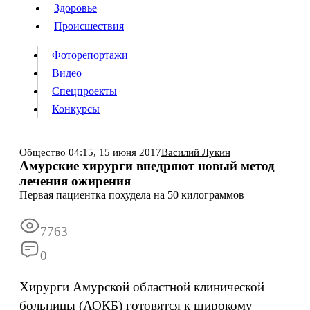
Люди
Здоровье
Здоровье
Происшествия
Происшествия
Фоторепортажи
Видео
Спецпроекты
Фоторепортажи
Видео
Конкурсы
Спецпроекты
Конкурсы
Войти
Общество
04:15,
15 июня 2017
Василий Лукин
Амурские хирурги внедряют новый метод
лечения ожирения
Информация
Подписка
Реклама
Все новости
Архив
Первая пациентка похудела на 50 килограммов
7763
0
Хирурги Амурской областной клинической
больницы (АОКБ) готовятся к широкому