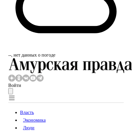
‐‐, нет данных о погоде
Войти
Власть
Экономика
Власть
Экономика
Люди