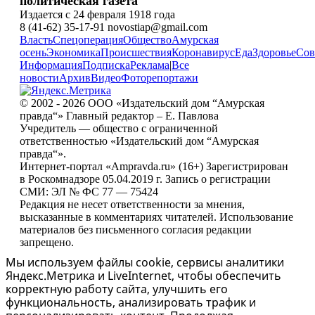
политическая газета
Издается с 24 февраля 1918 года
8 (41-62) 35-17-91 novostiap@gmail.com
Власть
Спецоперация
Общество
Амурская
осень
Экономика
Происшествия
Коронавирус
Еда
Здоровье
Сов
Информация
Подписка
Реклама
|
Все
новости
Архив
Видео
Фоторепортажи
© 2002 - 2026 ООО «Издательский дом “Амурская
правда“» Главный редактор – Е. Павлова
Учредитель — общество с ограниченной
ответственностью «Издательский дом “Амурская
правда“».
Интернет-портал «Ampravda.ru» (16+) Зарегистрирован
в Роскомнадзоре 05.04.2019 г. Запись о регистрации
СМИ: ЭЛ № ФС 77 — 75424
Редакция не несет ответственности за мнения,
высказанные в комментариях читателей. Использование
материалов без письменного согласия редакции
запрещено.
Мы используем файлы cookie, сервисы аналитики
Яндекс.Метрика и LiveInternet, чтобы обеспечить
корректную работу сайта, улучшить его
функциональность, анализировать трафик и