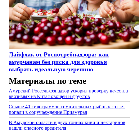
Лайфхак от Роспотребнадзора: как
амурчанам без риска для здоровья
выбрать идеальную черешню
Материалы по теме
Амурский Россельхознадзор ускорил проверку качества
ввозимых из Китая овощей и фруктов
Свыше 40 килограммов сомнительных рыбных котлет
попали в соцучреждение Приамурья
В Амурской области в двух тоннах киви и нектаринов
нашли опасного вредителя