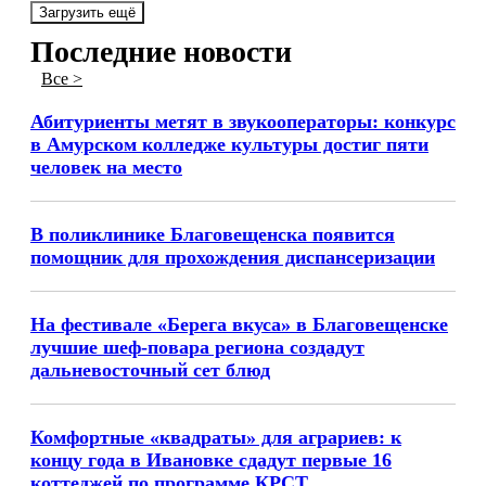
Загрузить ещё
Последние новости
Все >
Абитуриенты метят в звукооператоры: конкурс
в Амурском колледже культуры достиг пяти
человек на место
В поликлинике Благовещенска появится
помощник для прохождения диспансеризации
На фестивале «Берега вкуса» в Благовещенске
лучшие шеф-повара региона создадут
дальневосточный сет блюд
Комфортные «квадраты» для аграриев: к
концу года в Ивановке сдадут первые 16
коттеджей по программе КРСТ