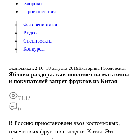
Люди
Здоровье
Здоровье
Происшествия
Происшествия
Фоторепортажи
Видео
Спецпроекты
Фоторепортажи
Видео
Конкурсы
Спецпроекты
Конкурсы
Войти
Экономика
22:16,
18 августа 2019
Екатерина Гвоздовская
Яблоки раздора: как повлияет на магазины
и покупателей запрет фруктов из Китая
Информация
Подписка
Реклама
Все новости
Архив
7182
0
В Россию приостановлен ввоз косточковых,
семечковых фруктов и ягод из Китая. Это