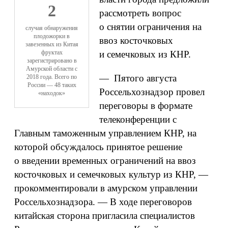
2
рассмотреть вопрос
о снятии ограничения на
случая обнаружения
плодожорки в
ввоз косточковых
завезенных из Китая
фруктах
и семечковых из КНР.
зарегистрировано в
Амурской области с
— Пятого августа
2018 года. Всего по
России — 48 таких
Россельхознадзор провел
«находок»
переговоры в формате
телеконференции с
Главным таможенным управлением КНР, на
которой обсуждалось принятое решение
о введении временных ограничений на ввоз
косточковых и семечковых культур из КНР, —
прокомментировали в амурском управлении
Россельхознадзора. — В ходе переговоров
китайская сторона пригласила специалистов