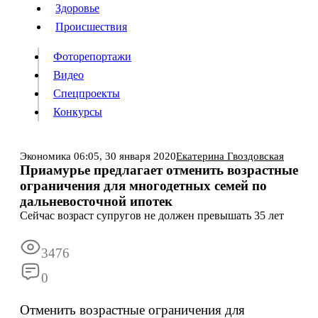
Люди
Здоровье
Здоровье
Происшествия
Происшествия
Фоторепортажи
Видео
Спецпроекты
Фоторепортажи
Видео
Конкурсы
Спецпроекты
Конкурсы
Войти
Экономика
06:05,
30 января 2020
Екатерина Гвоздовская
Приамурье предлагает отменить возрастные
ограничения для многодетных семей по
Информация
Подписка
Реклама
Все новости
Архив
дальневосточной ипотек
Сейчас возраст супругов не должен превышать 35 лет
3476
0
Отменить возрастные ограничения для