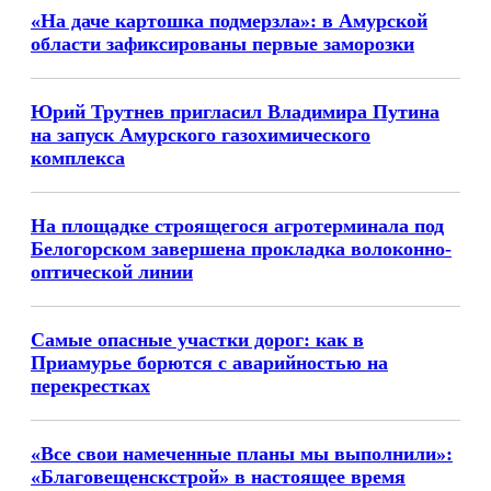
«На даче картошка подмерзла»: в Амурской
области зафиксированы первые заморозки
Юрий Трутнев пригласил Владимира Путина
на запуск Амурского газохимического
комплекса
На площадке строящегося агротерминала под
Белогорском завершена прокладка волоконно-
оптической линии
Самые опасные участки дорог: как в
Приамурье борются с аварийностью на
перекрестках
«Все свои намеченные планы мы выполнили»:
«Благовещенскстрой» в настоящее время