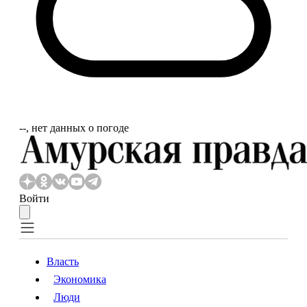
‐‐, нет данных о погоде
Войти
Власть
Экономика
Власть
Экономика
Люди