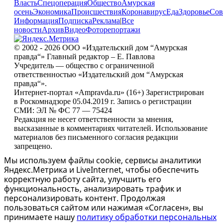
Власть
Спецоперация
Общество
Амурская
осень
Экономика
Происшествия
Коронавирус
Еда
Здоровье
Сов
Информация
Подписка
Реклама
|
Все
новости
Архив
Видео
Фоторепортажи
© 2002 - 2026 ООО «Издательский дом “Амурская
правда“» Главный редактор – Е. Павлова
Учредитель — общество с ограниченной
ответственностью «Издательский дом “Амурская
правда“».
Интернет-портал «Ampravda.ru» (16+) Зарегистрирован
в Роскомнадзоре 05.04.2019 г. Запись о регистрации
СМИ: ЭЛ № ФС 77 — 75424
Редакция не несет ответственности за мнения,
высказанные в комментариях читателей. Использование
материалов без письменного согласия редакции
запрещено.
Мы используем файлы cookie, сервисы аналитики
Яндекс.Метрика и LiveInternet, чтобы обеспечить
корректную работу сайта, улучшить его
функциональность, анализировать трафик и
персонализировать контент. Продолжая
пользоваться сайтом или нажимая «Согласен», вы
принимаете нашу
политику обработки персональных