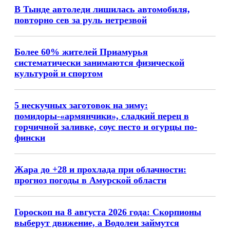
В Тынде автоледи лишилась автомобиля,
повторно сев за руль нетрезвой
Более 60% жителей Приамурья
систематически занимаются физической
культурой и спортом
5 нескучных заготовок на зиму:
помидоры-«армянчики», сладкий перец в
горчичной заливке, соус песто и огурцы по-
фински
Жара до +28 и прохлада при облачности:
прогноз погоды в Амурской области
Гороскоп на 8 августа 2026 года: Скорпионы
выберут движение, а Водолеи займутся