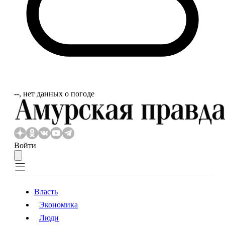
‐‐, нет данных о погоде
Войти
Власть
Экономика
Власть
Экономика
Люди