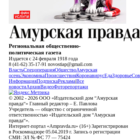
Региональная общественно-
политическая газета
Издается с 24 февраля 1918 года
8 (41-62) 35-17-91 novostiap@gmail.com
Власть
Спецоперация
Общество
Амурская
осень
Экономика
Происшествия
Коронавирус
Еда
Здоровье
Сов
Информация
Подписка
Реклама
|
Все
новости
Архив
Видео
Фоторепортажи
© 2002 - 2026 ООО «Издательский дом “Амурская
правда“» Главный редактор – Е. Павлова
Учредитель — общество с ограниченной
ответственностью «Издательский дом “Амурская
правда“».
Интернет-портал «Ampravda.ru» (16+) Зарегистрирован
в Роскомнадзоре 05.04.2019 г. Запись о регистрации
СМИ: ЭЛ № ФС 77 — 75424