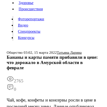
Люди
Здоровье
Здоровье
Происшествия
Происшествия
Фоторепортажи
Видео
Спецпроекты
Фоторепортажи
Видео
Конкурсы
Спецпроекты
Конкурсы
Войти
Общество
03:02,
15 марта 2022
Татьяна Ларина
Бананы и карты памяти прибавили в цене:
что дорожало в Амурской области в
Информация
Подписка
Реклама
Все новости
Архив
феврале
2765
0
Чай, кофе, конфеты и консервы росли в цене в
последний месяц зимы. Данные опубликовал