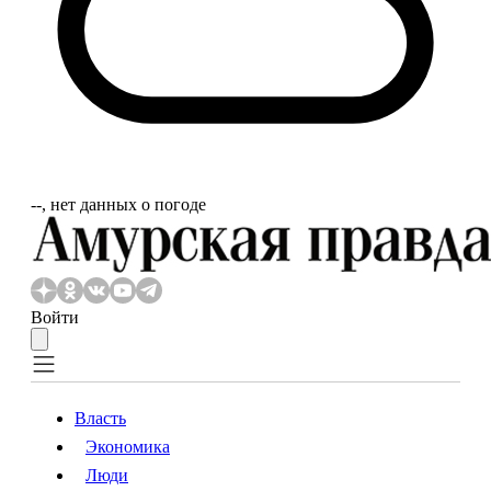
‐‐, нет данных о погоде
Войти
Власть
Экономика
Власть
Экономика
Люди