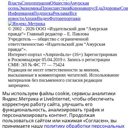
Власть
Спецоперация
Общество
Амурская
осень
Экономика
Происшествия
Коронавирус
Еда
Здоровье
Сов
Информация
Подписка
Реклама
|
Все
новости
Архив
Видео
Фоторепортажи
© 2002 - 2026 ООО «Издательский дом “Амурская
правда“» Главный редактор – Е. Павлова
Учредитель — общество с ограниченной
ответственностью «Издательский дом “Амурская
правда“».
Интернет-портал «Ampravda.ru» (16+) Зарегистрирован
в Роскомнадзоре 05.04.2019 г. Запись о регистрации
СМИ: ЭЛ № ФС 77 — 75424
Редакция не несет ответственности за мнения,
высказанные в комментариях читателей. Использование
материалов без письменного согласия редакции
запрещено.
Мы используем файлы cookie, сервисы аналитики
Яндекс.Метрика и LiveInternet, чтобы обеспечить
корректную работу сайта, улучшить его
функциональность, анализировать трафик и
персонализировать контент. Продолжая
пользоваться сайтом или нажимая «Согласен», вы
принимаете нашу
политику обработки персональных