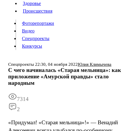
Люди
Здоровье
Здоровье
Происшествия
Происшествия
Фоторепортажи
Видео
Спецпроекты
Фоторепортажи
Видео
Конкурсы
Спецпроекты
Конкурсы
Войти
Спецпроекты
22:30,
04 ноября 2022
Юлия Климычева
С чего начиналась «Старая мельница»: как
приложение «Амурской правды» стало
Информация
Подписка
Реклама
Все новости
Архив
народным
7314
2
«Придумал! «Старая мельница»!» — Венадий
Алексеевич всегда улыбался по-особенному,