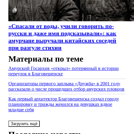
«Спасали от воды, учили говорить по-
русски и даже имя подсказывали»: как
амурчане выручали китайских соседей
при разгуле стихии
Материалы по теме
Амурский Госархив «открыл» потерянный в истории
переулок в Благовещенске
Организаторы первого заплыва «Дружба» в 2001 году
рассказали о числе прошедших отбор амурских пловцов
Как первый архитектор Благовещенска создал городу
планировку и трижды женился на девушках вдвое
младше себя
Загрузить ещё