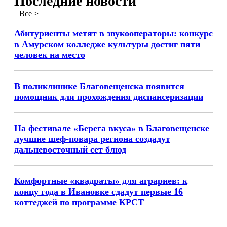
Последние новости
Все >
Абитуриенты метят в звукооператоры: конкурс
в Амурском колледже культуры достиг пяти
человек на место
В поликлинике Благовещенска появится
помощник для прохождения диспансеризации
На фестивале «Берега вкуса» в Благовещенске
лучшие шеф-повара региона создадут
дальневосточный сет блюд
Комфортные «квадраты» для аграриев: к
концу года в Ивановке сдадут первые 16
коттеджей по программе КРСТ