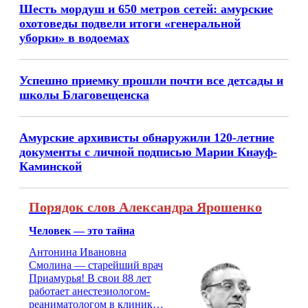
Шесть мордуш и 650 метров сетей: амурские
охотоведы подвели итоги «генеральной
уборки» в водоемах
Успешно приемку прошли почти все детсады и
школы Благовещенска
Амурские архивисты обнаружили 120-летние
документы с личной подписью Марии Кнауф-
Каминской
Порядок слов Александра Ярошенко
Человек — это тайна
Антонина Ивановна
Смолина — старейший врач
Приамурья! В свои 88 лет
работает анестезиологом-
реаниматологом в клинике