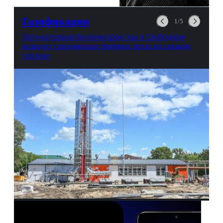
любви, профессиональном
выгорании и Боге.
Газификация
1/5
Лего-котельная без кочегаров: как в Свободном
возводят современные фабрики тепла на газовом
топливе