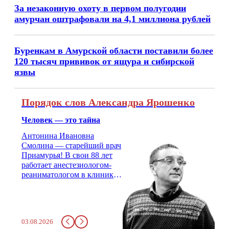
За незаконную охоту в первом полугодии
амурчан оштрафовали на 4,1 миллиона рублей
Буренкам в Амурской области поставили более
120 тысяч прививок от ящура и сибирской
язвы
Порядок слов Александра Ярошенко
Человек — это тайна
Антонина Ивановна
Смолина — старейший врач
Приамурья! В свои 88 лет
работает анестезиологом-
реаниматологом в клинике
кардиохирургии Амурской
медицинской академии.
Монолог врача с 66-летним
стажем о жизни, смерти
03.08.2026
душе и духе. Откровенно о