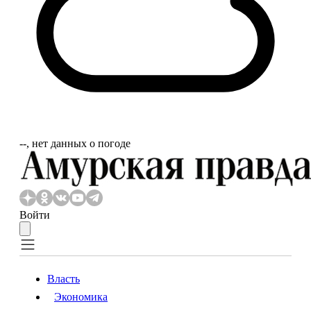
‐‐, нет данных о погоде
Войти
Власть
Экономика
Власть
Экономика