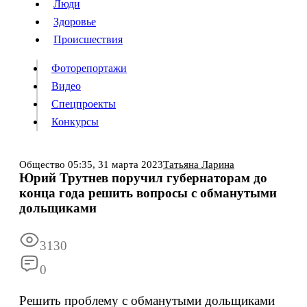
Люди
Люди
Здоровье
Здоровье
Происшествия
Происшествия
Фоторепортажи
Видео
Спецпроекты
Фоторепортажи
Видео
Конкурсы
Спецпроекты
Конкурсы
Войти
Общество
05:35,
31 марта 2023
Татьяна Ларина
Юрий Трутнев поручил губернаторам до
конца года решить вопросы с обманутыми
Информация
Подписка
Реклама
Все новости
Архив
дольщиками
3130
0
Решить проблему с обманутыми дольщиками