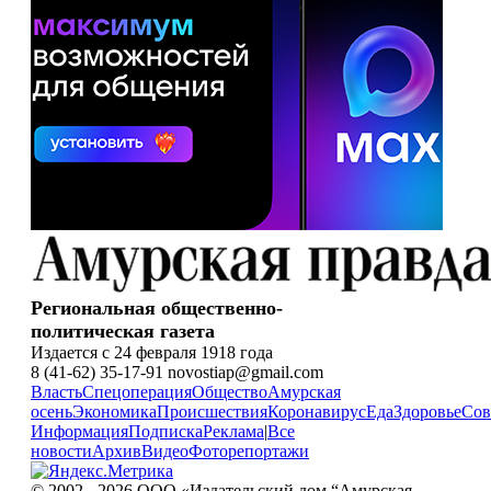
Региональная общественно-
политическая газета
Издается с 24 февраля 1918 года
8 (41-62) 35-17-91 novostiap@gmail.com
Власть
Спецоперация
Общество
Амурская
осень
Экономика
Происшествия
Коронавирус
Еда
Здоровье
Сов
Информация
Подписка
Реклама
|
Все
новости
Архив
Видео
Фоторепортажи
© 2002 - 2026 ООО «Издательский дом “Амурская