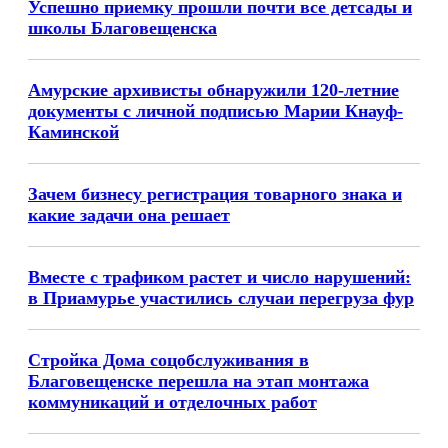
Успешно приемку прошли почти все детсады и
школы Благовещенска
Амурские архивисты обнаружили 120-летние
документы с личной подписью Марии Кнауф-
Каминской
Зачем бизнесу регистрация товарного знака и
какие задачи она решает
Вместе с трафиком растет и число нарушений:
в Приамурье участились случаи перегруза фур
Стройка Дома соцобслуживания в
Благовещенске перешла на этап монтажа
коммуникаций и отделочных работ