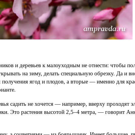
иков и деревьев к малоуходным не отнести: чтобы по
 укрывать на зиму, делать специальную обрезку. Да и 
 получения ягод и плодов, а вторые — именно для кра
рианте.
ья садить не хочется — например, вверху проходят эл
ики. Это растения высотой 2,5–4 метра, — говорит А
ину, а соцветиями — на боярышник. Имеет большие, 