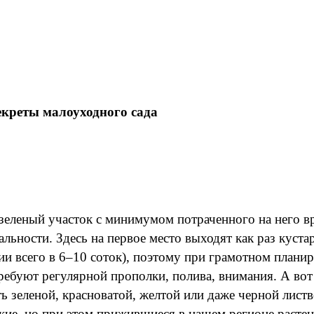
секреты малоуходного сада
еленый участок с минимумом потраченного на него вр
альности. Здесь на первое место выходят как раз куст
ии всего в 6–10 соток), поэтому при грамотном планир
требуют регулярной прополки, полива, внимания. А вот
 зеленой, красноватой, желтой или даже черной листв
ские, но при этом прижившиеся в нашем регионе расте