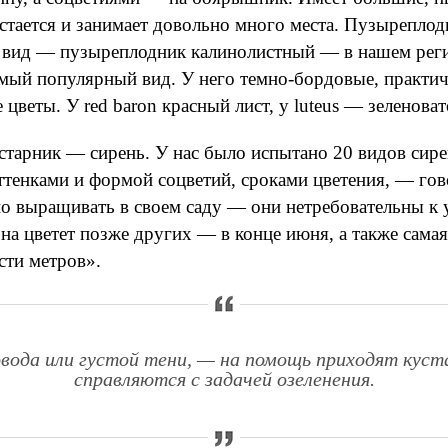
стается и занимает довольно много места. Пузыреплод
 вид — пузыреплодник калинолистный — в нашем реги
амый популярный вид. У него темно-бордовые, практиче
цветы. У red baron красный лист, у luteus — зеленоват
арник — сирень. У нас было испытано 20 видов сирен
 оттенками и формой соцветий, сроками цветения, — го
о выращивать в своем саду — они нетребовательны к у
а цветет позже других — в конце июня, а также самая
сти метров».
ровода или густой тени, — на помощь приходят кус
справляются с задачей озеленения.