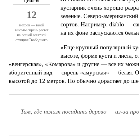
кустарник очень хорошо разра
12
зеленые. Северо-американский
сортов. Например, diablo — с
метров — такой
высоты сирень растет
на их фоне распускаются белые 
на лесной опытной
станции Свободного
«Еще крупный популярный куст
высоте, форме куста и листа,
«венгерская», «Комарова» и другие — все их можн
аборигенный вид — сирень «амурская» — белая. Он
высотой до 12 метров. Но обычно дорастает до ше
Там, где нельзя посадить дерево — из-за п