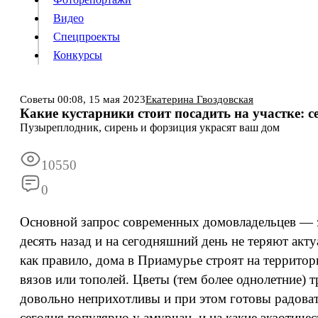
Видео
Конкурсы
Спецпроекты
Конкурсы
Войти
Советы
00:08,
15 мая 2023
Екатерина Гвоздовская
Какие кустарники стоит посадить на участке: 
Пузыреплодник, сирень и форзиция украсят ваш дом
Информация
Подписка
Реклама
Все новости
Архив
10550
0
Основной запрос современных домовладельцев — з
десять назад и на сегодняшний день не теряют акту
как правило, дома в Приамурье строят на территор
вязов или тополей. Цветы (тем более однолетние) 
довольно неприхотливы и при этом готовы радовать
сегодня популярно у амурчан, и на какие экзотиче