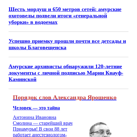
Шесть мордуш и 650 метров сетей: амурские
охотоведы подвели итоги «генеральной
уборки» в водоемах
Успешно приемку прошли почти все детсады и
школы Благовещенска
Амурские архивисты обнаружили 120-летние
документы с личной подписью Марии Кнауф-
Каминской
Порядок слов Александра Ярошенко
Человек — это тайна
Антонина Ивановна
Смолина — старейший врач
Приамурья! В свои 88 лет
работает анестезиологом-