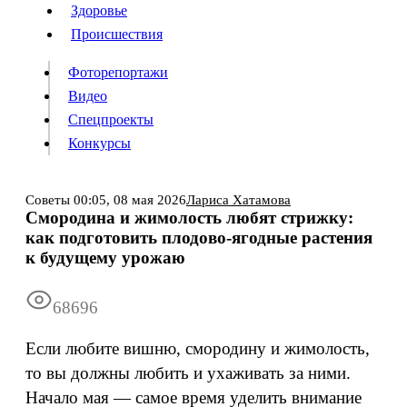
Люди
Здоровье
Здоровье
Происшествия
Происшествия
Фоторепортажи
Видео
Спецпроекты
Фоторепортажи
Видео
Конкурсы
Спецпроекты
Конкурсы
Войти
Советы
00:05,
08 мая 2026
Лариса Хатамова
Смородина и жимолость любят стрижку:
как подготовить плодово-ягодные растения
Информация
Подписка
Реклама
Все новости
Архив
к будущему урожаю
68696
Если любите вишню, смородину и жимолость,
то вы должны любить и ухаживать за ними.
Начало мая — самое время уделить внимание