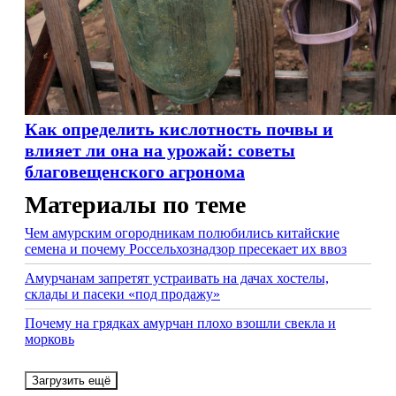
Как определить кислотность почвы и
влияет ли она на урожай: советы
благовещенского агронома
Материалы по теме
Чем амурским огородникам полюбились китайские
семена и почему Россельхознадзор пресекает их ввоз
Амурчанам запретят устраивать на дачах хостелы,
склады и пасеки «под продажу»
Почему на грядках амурчан плохо взошли свекла и
морковь
Загрузить ещё