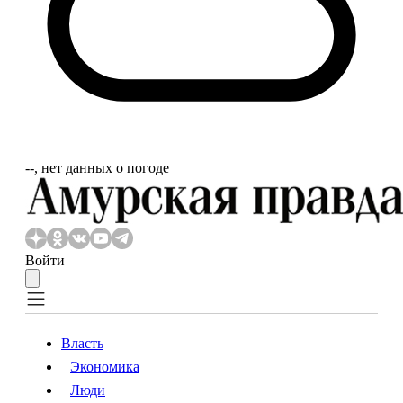
‐‐, нет данных о погоде
Войти
Власть
Экономика
Власть
Экономика
Люди