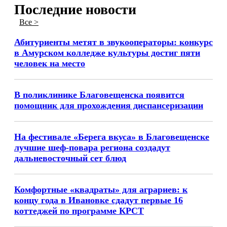
Последние новости
Все >
Абитуриенты метят в звукооператоры: конкурс
в Амурском колледже культуры достиг пяти
человек на место
В поликлинике Благовещенска появится
помощник для прохождения диспансеризации
На фестивале «Берега вкуса» в Благовещенске
лучшие шеф-повара региона создадут
дальневосточный сет блюд
Комфортные «квадраты» для аграриев: к
концу года в Ивановке сдадут первые 16
коттеджей по программе КРСТ