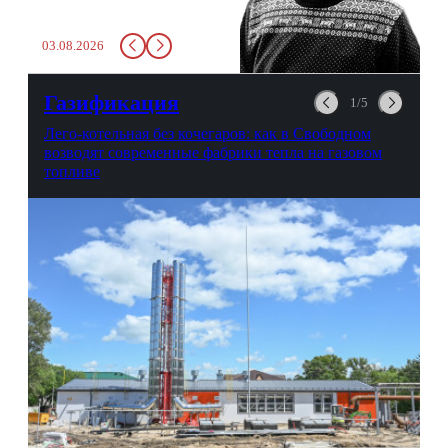
Монолог врача с 66-летним
стажем о жизни, смерти
03.08.2026
душе и духе. Откровенно о
любви, профессиональном
выгорании и Боге.
Газификация
1/5
Лего-котельная без кочегаров: как в Свободном
возводят современные фабрики тепла на газовом
топливе