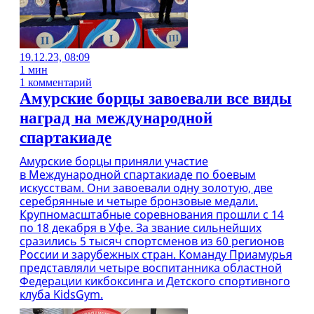
19.12.23, 08:09
1 мин
1 комментарий
Амурские борцы завоевали все виды
наград на международной
спартакиаде
Амурские борцы приняли участие
в Международной спартакиаде по боевым
искусствам. Они завоевали одну золотую, две
серебрянные и четыре бронзовые медали.
Крупномасштабные соревнования прошли с 14
по 18 декабря в Уфе. За звание сильнейших
сразились 5 тысяч спортсменов из 60 регионов
России и зарубежных стран. Команду Приамурья
представляли четыре воспитанника областной
Федерации кикбоксинга и Детского спортивного
клуба KidsGym.