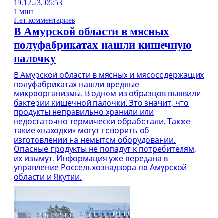
19.12.23, 05:53
1 мин
Нет комментариев
В Амурской области в мясных
полуфабрикатах нашли кишечную
палочку
В Амурской области в мясных и мясосодержащих
полуфабрикатах нашли вредные
микроорганизмы. В одном из образцов выявили
бактерии кишечной палочки. Это значит, что
продукты неправильно хранили или
недостаточно термически обработали. Также
такие «находки» могут говорить об
изготовлении на немытом оборудовании.
Опасные продукты не попадут к потребителям,
их изымут. Информация уже передана в
управление Россельхознадзора по Амурской
области и Якутии.