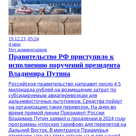
19.12.23, 05:24
4 мин
Нет комментариев
Правительство РФ приступило к
исполнению поручений президента
Владимира Путина
Российское правительство направит около 4,5
миллиарда рублей на возмещение затрат по
субсидируемым авиаперевозкам для
дальневосточных льготников. Средства пойдут
на организацию таких перевозок. На днях во
время прямой линии Президент России
Владимир Путин заявил о продлении в 2024 году
программы «плоских тарифов» для перелетов на
Дальний Восток. В минтрансе Приамурья
отметили, что эта тема актуальна и для нашей