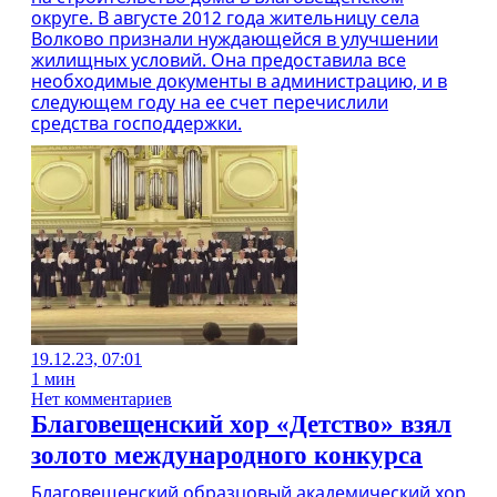
округе. В августе 2012 года жительницу села
Волково признали нуждающейся в улучшении
жилищных условий. Она предоставила все
необходимые документы в администрацию, и в
следующем году на ее счет перечислили
средства господдержки.
19.12.23, 07:01
1 мин
Нет комментариев
Благовещенский хор «Детство» взял
золото международного конкурса
Благовещенский образцовый академический хор