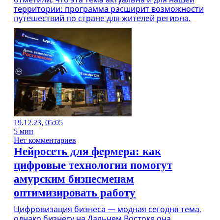
территории: программа расширит возможности
путешествий по стране для жителей региона.
19.12.23, 05:05
5 мин
Нет комментариев
Нейросеть для фермера: как
цифровые технологии помогут
амурским бизнесменам
оптимизировать работу
Цифровизация бизнеса — модная сегодня тема,
однако бизнесу на Дальнем Востоке она