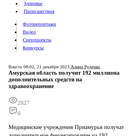
Люди
Здоровье
Здоровье
Происшествия
Происшествия
Фоторепортажи
Видео
Спецпроекты
Фоторепортажи
Видео
Конкурсы
Спецпроекты
Конкурсы
Войти
Власть
08:02,
21 декабря 2023
Алина Руденко
Амурская область получит 192 миллиона
дополнительных средств на
Информация
Подписка
Реклама
Все новости
Архив
здравоохранение
2827
0
Медицинские учреждения Приамурья получат
дополнительное финансирование на 192