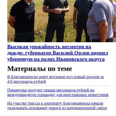
Высокая урожайность несмотря на
дожди: губернатор Василий Орлов оценил
уборочную на полях Ивановского округа
Материалы по теме
В Благовещенске роют котлован под новый роддом за
4,6 миллиарда рублей
Приамурье получит свыше миллиарда рублей на
международную площадку для иностранных инвесторов
На участке трассы к аэропорту Благовещенска начали
укладывать основание дороги из инновационной смеси