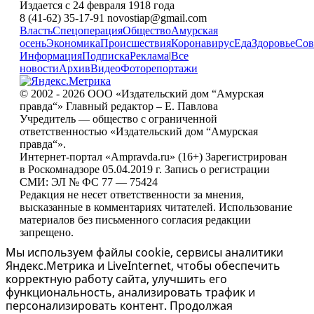
Издается с 24 февраля 1918 года
8 (41-62) 35-17-91 novostiap@gmail.com
Власть
Спецоперация
Общество
Амурская
осень
Экономика
Происшествия
Коронавирус
Еда
Здоровье
Сов
Информация
Подписка
Реклама
|
Все
новости
Архив
Видео
Фоторепортажи
© 2002 - 2026 ООО «Издательский дом “Амурская
правда“» Главный редактор – Е. Павлова
Учредитель — общество с ограниченной
ответственностью «Издательский дом “Амурская
правда“».
Интернет-портал «Ampravda.ru» (16+) Зарегистрирован
в Роскомнадзоре 05.04.2019 г. Запись о регистрации
СМИ: ЭЛ № ФС 77 — 75424
Редакция не несет ответственности за мнения,
высказанные в комментариях читателей. Использование
материалов без письменного согласия редакции
запрещено.
Мы используем файлы cookie, сервисы аналитики
Яндекс.Метрика и LiveInternet, чтобы обеспечить
корректную работу сайта, улучшить его
функциональность, анализировать трафик и
персонализировать контент. Продолжая