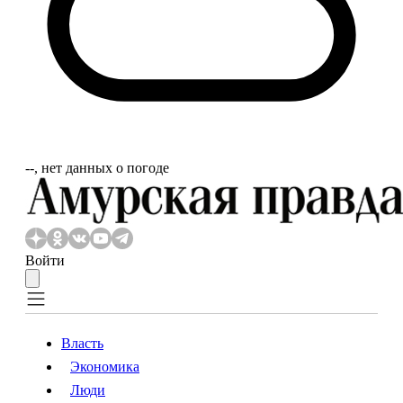
‐‐, нет данных о погоде
Войти
Власть
Экономика
Власть
Экономика
Люди