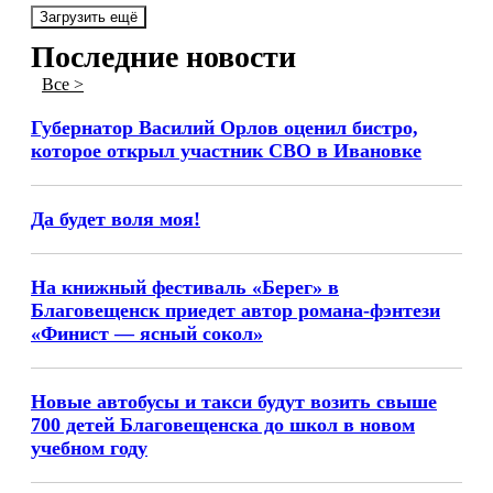
Загрузить ещё
Последние новости
Все >
Губернатор Василий Орлов оценил бистро,
которое открыл участник СВО в Ивановке
Да будет воля моя!
На книжный фестиваль «Берег» в
Благовещенск приедет автор романа-фэнтези
«Финист — ясный сокол»
Новые автобусы и такси будут возить свыше
700 детей Благовещенска до школ в новом
учебном году