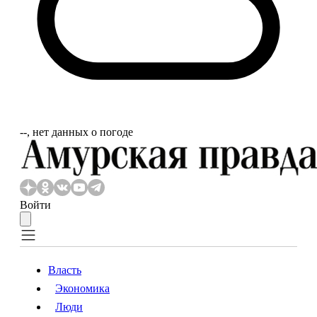
‐‐, нет данных о погоде
Войти
Власть
Экономика
Власть
Экономика
Люди