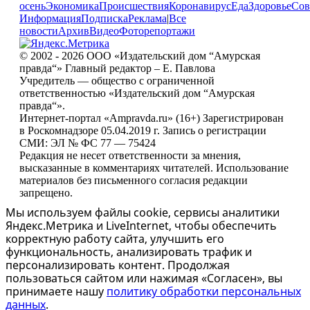
осень
Экономика
Происшествия
Коронавирус
Еда
Здоровье
Сов
Информация
Подписка
Реклама
|
Все
новости
Архив
Видео
Фоторепортажи
© 2002 - 2026 ООО «Издательский дом “Амурская
правда“» Главный редактор – Е. Павлова
Учредитель — общество с ограниченной
ответственностью «Издательский дом “Амурская
правда“».
Интернет-портал «Ampravda.ru» (16+) Зарегистрирован
в Роскомнадзоре 05.04.2019 г. Запись о регистрации
СМИ: ЭЛ № ФС 77 — 75424
Редакция не несет ответственности за мнения,
высказанные в комментариях читателей. Использование
материалов без письменного согласия редакции
запрещено.
Мы используем файлы cookie, сервисы аналитики
Яндекс.Метрика и LiveInternet, чтобы обеспечить
корректную работу сайта, улучшить его
функциональность, анализировать трафик и
персонализировать контент. Продолжая
пользоваться сайтом или нажимая «Согласен», вы
принимаете нашу
политику обработки персональных
данных
.