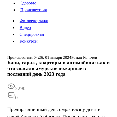
Люди
Здоровье
Здоровье
Происшествия
Происшествия
Фоторепортажи
Видео
Спецпроекты
Фоторепортажи
Видео
Конкурсы
Спецпроекты
Конкурсы
Войти
Происшествия
04:26,
01 января 2024
Роман Копачев
Бани, гараж, квартиры и автомобили: как и
что спасали амурские пожарные в
Информация
Подписка
Реклама
Все новости
Архив
последний день 2023 года
2290
0
Предпраздничный день омрачился у девяти
семей Амурской области. Именно столько раз