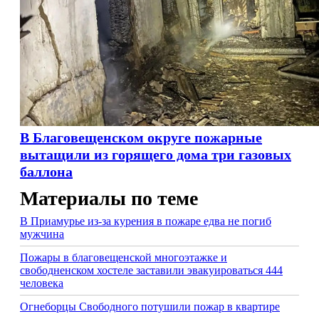
В Благовещенском округе пожарные
вытащили из горящего дома три газовых
баллона
Материалы по теме
В Приамурье из-за курения в пожаре едва не погиб
мужчина
Пожары в благовещенской многоэтажке и
свободненском хостеле заставили эвакуироваться 444
человека
Огнеборцы Свободного потушили пожар в квартире