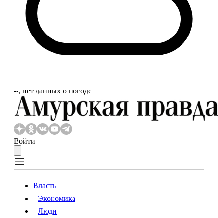
‐‐, нет данных о погоде
Войти
Власть
Экономика
Власть
Экономика
Люди