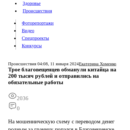
Люди
Здоровье
Здоровье
Происшествия
Происшествия
Фоторепортажи
Видео
Спецпроекты
Фоторепортажи
Видео
Конкурсы
Спецпроекты
Конкурсы
Войти
Происшествия
04:08,
11 января 2024
Екатерина Хоменко
Трое благовещенцев обманули китайца на
200 тысяч рублей и отправились на
Информация
Подписка
Реклама
Все новости
Архив
обязательные работы
2036
0
На мошенническую схему с переводом денег
родным за границу попался в Благовещенске