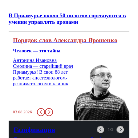
В Приамурье около 50 пилотов соревнуются в
умении управлять дронами
Порядок слов Александра Ярошенко
Человек — это тайна
Антонина Ивановна
Смолина — старейший врач
Приамурья! В свои 88 лет
работает анестезиологом-
реаниматологом в клинике
кардиохирургии Амурской
медицинской академии.
Монолог врача с 66-летним
стажем о жизни, смерти
03.08.2026
душе и духе. Откровенно о
любви, профессиональном
выгорании и Боге.
Газификация
1/5