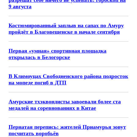
разрешат себе ничего не успевать: гороскоп на
9 августа
Костюмированный заплыв на сапах по Амуру
пройдёт в Благовещенске в начале сентября
Первая «умная» спортивная площадка
открылась в Белогорске
В Климоуцах Свободненского района подросток
на мопеде погиб в ДТП
Амурские тхэквондисты завоевали более ста
медалей на соревнованиях в Китае
Пернатая перепись: жителей Приамурья зовут
посчитать воробьёв