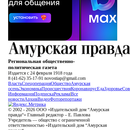
Региональная общественно-
политическая газета
Издается с 24 февраля 1918 года
8 (41-62) 35-17-91 novostiap@gmail.com
Власть
Спецоперация
Общество
Амурская
осень
Экономика
Происшествия
Коронавирус
Еда
Здоровье
Сов
Информация
Подписка
Реклама
|
Все
новости
Архив
Видео
Фоторепортажи
© 2002 - 2026 ООО «Издательский дом “Амурская
правда“» Главный редактор – Е. Павлова
Учредитель — общество с ограниченной
ответственностью «Издательский дом “Амурская