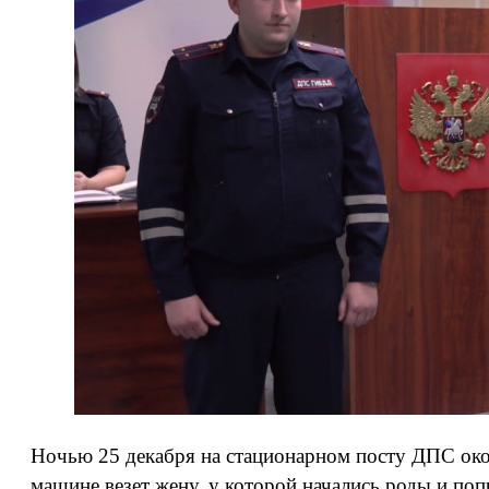
Ночью 25 декабря на стационарном посту ДПС око
машине везет жену, у которой начались роды и по