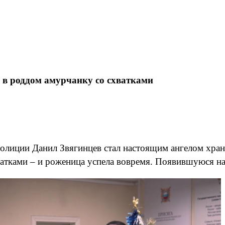
 в роддом амурчанку со схватками
полиции Данил Звягинцев стал настоящим ангелом хра
атками – и роженица успела вовремя. Появившуюся на