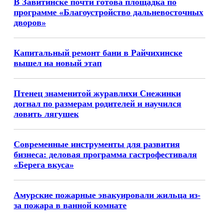
В Завитинске почти готова площадка по
программе «Благоустройство дальневосточных
дворов»
Капитальный ремонт бани в Райчихинске
вышел на новый этап
Птенец знаменитой журавлихи Снежинки
догнал по размерам родителей и научился
ловить лягушек
Современные инструменты для развития
бизнеса: деловая программа гастрофестиваля
«Берега вкуса»
Амурские пожарные эвакуировали жильца из-
за пожара в ванной комнате