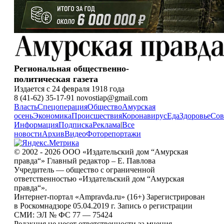
Региональная общественно-
политическая газета
Издается с 24 февраля 1918 года
8 (41-62) 35-17-91 novostiap@gmail.com
Власть
Спецоперация
Общество
Амурская
осень
Экономика
Происшествия
Коронавирус
Еда
Здоровье
Сов
Информация
Подписка
Реклама
|
Все
новости
Архив
Видео
Фоторепортажи
© 2002 - 2026 ООО «Издательский дом “Амурская
правда“» Главный редактор – Е. Павлова
Учредитель — общество с ограниченной
ответственностью «Издательский дом “Амурская
правда“».
Интернет-портал «Ampravda.ru» (16+) Зарегистрирован
в Роскомнадзоре 05.04.2019 г. Запись о регистрации
СМИ: ЭЛ № ФС 77 — 75424
Редакция не несет ответственности за мнения,