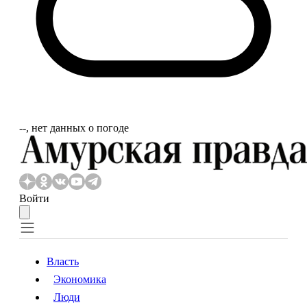
‐‐, нет данных о погоде
Войти
Власть
Экономика
Власть
Экономика
Люди