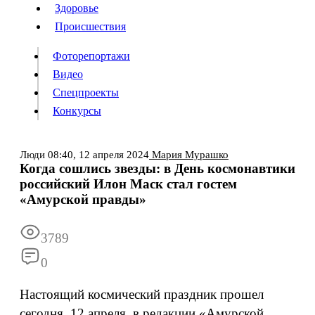
Люди
Здоровье
Здоровье
Происшествия
Происшествия
Фоторепортажи
Видео
Спецпроекты
Фоторепортажи
Видео
Конкурсы
Спецпроекты
Конкурсы
Войти
Люди
08:40,
12 апреля 2024
Мария Мурашко
Когда сошлись звезды: в День космонавтики
российский Илон Маск стал гостем
Информация
Подписка
Реклама
Все новости
Архив
«Амурской правды»
3789
0
Настоящий космический праздник прошел
сегодня, 12 апреля, в редакции «Амурской