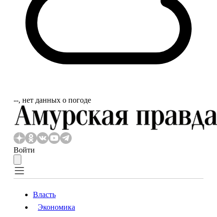
‐‐, нет данных о погоде
Войти
Власть
Экономика
Власть
Экономика