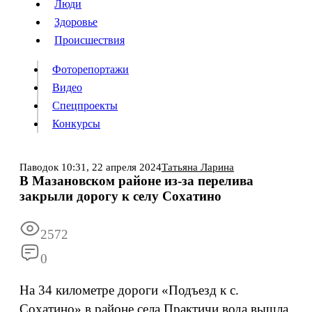
Люди
Люди
Здоровье
Здоровье
Происшествия
Происшествия
Фоторепортажи
Видео
Спецпроекты
Фоторепортажи
Видео
Конкурсы
Спецпроекты
Конкурсы
Войти
Паводок
10:31,
22 апреля 2024
Татьяна Ларина
В Мазановском районе из-за перелива
закрыли дорогу к селу Сохатино
Информация
Подписка
Реклама
Все новости
Архив
2572
0
На 34 километре дороги «Подъезд к с.
Сохатино» в районе села Практичи вода вышла