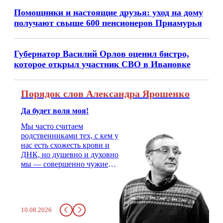
Помощники и настоящие друзья: уход на дому
получают свыше 600 пенсионеров Приамурья
Губернатор Василий Орлов оценил бистро,
которое открыл участник СВО в Ивановке
Порядок слов Александра Ярошенко
Да будет воля моя!
Мы часто считаем
родственниками тех, с кем у
нас есть схожесть крови и
ДНК, но душевно и духовно
мы — совершенно чужие
люди. На свадьбу надо
позвать двоюродного брата,
с которым не общался года
три, не меньше. Как не
10.08.2026
позвать? Родственник.
Неудобно.