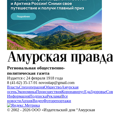
Региональная общественно-
политическая газета
Издается с 24 февраля 1918 года
8 (41-62) 35-17-91 novostiap@gmail.com
Власть
Спецоперация
Общество
Амурская
осень
Экономика
Происшествия
Коронавирус
Еда
Здоровье
Сов
Информация
Подписка
Реклама
|
Все
новости
Архив
Видео
Фоторепортажи
© 2002 - 2026 ООО «Издательский дом “Амурская