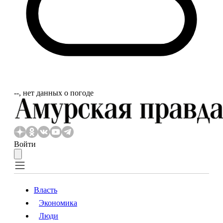
‐‐, нет данных о погоде
Войти
Власть
Экономика
Власть
Экономика
Люди