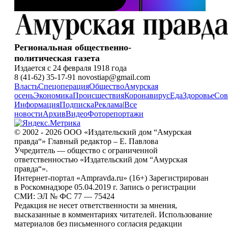
Региональная общественно-
политическая газета
Издается с 24 февраля 1918 года
8 (41-62) 35-17-91 novostiap@gmail.com
Власть
Спецоперация
Общество
Амурская
осень
Экономика
Происшествия
Коронавирус
Еда
Здоровье
Сов
Информация
Подписка
Реклама
|
Все
новости
Архив
Видео
Фоторепортажи
© 2002 - 2026 ООО «Издательский дом “Амурская
правда“» Главный редактор – Е. Павлова
Учредитель — общество с ограниченной
ответственностью «Издательский дом “Амурская
правда“».
Интернет-портал «Ampravda.ru» (16+) Зарегистрирован
в Роскомнадзоре 05.04.2019 г. Запись о регистрации
СМИ: ЭЛ № ФС 77 — 75424
Редакция не несет ответственности за мнения,
высказанные в комментариях читателей. Использование
материалов без письменного согласия редакции