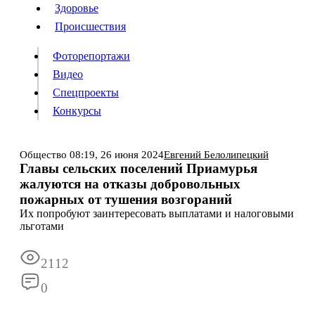
Люди
Здоровье
Здоровье
Происшествия
Происшествия
Фоторепортажи
Видео
Спецпроекты
Фоторепортажи
Видео
Конкурсы
Спецпроекты
Конкурсы
Войти
Общество
08:19,
26 июня 2024
Евгений Белолипецкий
Главы сельских поселений Приамурья
жалуются на отказы добровольных
Информация
Подписка
Реклама
Все новости
Архив
пожарных от тушения возгораний
Их попробуют заинтересовать выплатами и налоговыми
льготами
2112
0