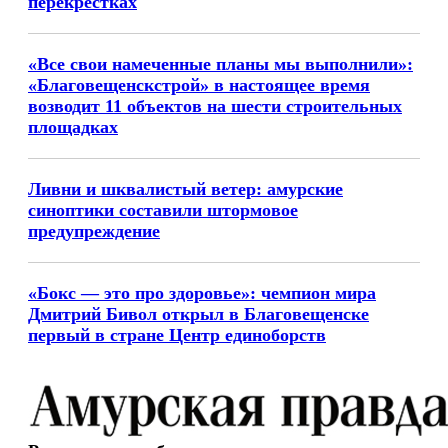
перекрестках
«Все свои намеченные планы мы выполнили»:
«Благовещенскстрой» в настоящее время
возводит 11 объектов на шести строительных
площадках
Ливни и шквалистый ветер: амурские
синоптики составили штормовое
предупреждение
«Бокс — это про здоровье»: чемпион мира
Дмитрий Бивол открыл в Благовещенске
первый в стране Центр единоборств