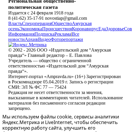
Региональная общественно-
политическая газета
Издается с 24 февраля 1918 года
8 (41-62) 35-17-91 novostiap@gmail.com
Власть
Спецоперация
Общество
Амурская
осень
Экономика
Происшествия
Коронавирус
Еда
Здоровье
Сов
Информация
Подписка
Реклама
|
Все
новости
Архив
Видео
Фоторепортажи
© 2002 - 2026 ООО «Издательский дом “Амурская
правда“» Главный редактор – Е. Павлова
Учредитель — общество с ограниченной
ответственностью «Издательский дом “Амурская
правда“».
Интернет-портал «Ampravda.ru» (16+) Зарегистрирован
в Роскомнадзоре 05.04.2019 г. Запись о регистрации
СМИ: ЭЛ № ФС 77 — 75424
Редакция не несет ответственности за мнения,
высказанные в комментариях читателей. Использование
материалов без письменного согласия редакции
запрещено.
Мы используем файлы cookie, сервисы аналитики
Яндекс.Метрика и LiveInternet, чтобы обеспечить
корректную работу сайта, улучшить его