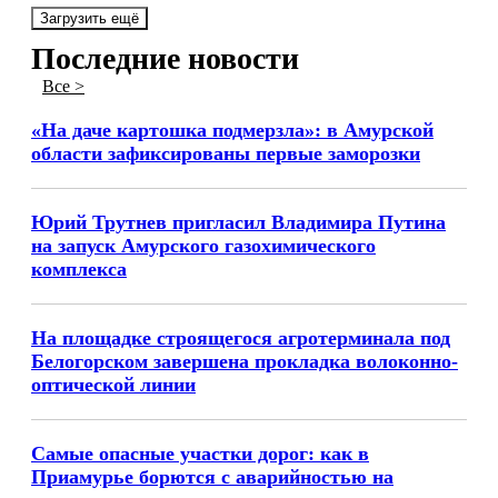
Загрузить ещё
Последние новости
Все >
«На даче картошка подмерзла»: в Амурской
области зафиксированы первые заморозки
Юрий Трутнев пригласил Владимира Путина
на запуск Амурского газохимического
комплекса
На площадке строящегося агротерминала под
Белогорском завершена прокладка волоконно-
оптической линии
Самые опасные участки дорог: как в
Приамурье борются с аварийностью на