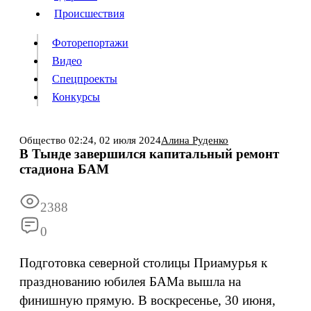
Происшествия
Происшествия
Фоторепортажи
Видео
Спецпроекты
Фоторепортажи
Видео
Конкурсы
Спецпроекты
Конкурсы
Общество
02:24,
02 июля 2024
Алина Руденко
В Тынде завершился капитальный ремонт
Информация
Подписка
Реклама
Все новости
Архив
стадиона БАМ
2388
0
Подготовка северной столицы Приамурья к
празднованию юбилея БАМа вышла на
финишную прямую. В воскресенье, 30 июня,