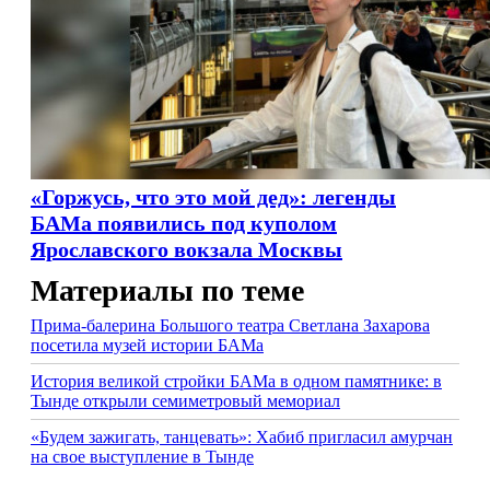
«Горжусь, что это мой дед»: легенды
БАМа появились под куполом
Ярославского вокзала Москвы
Материалы по теме
Прима-балерина Большого театра Светлана Захарова
посетила музей истории БАМа
История великой стройки БАМа в одном памятнике: в
Тынде открыли семиметровый мемориал
«Будем зажигать, танцевать»: Хабиб пригласил амурчан
на свое выступление в Тынде