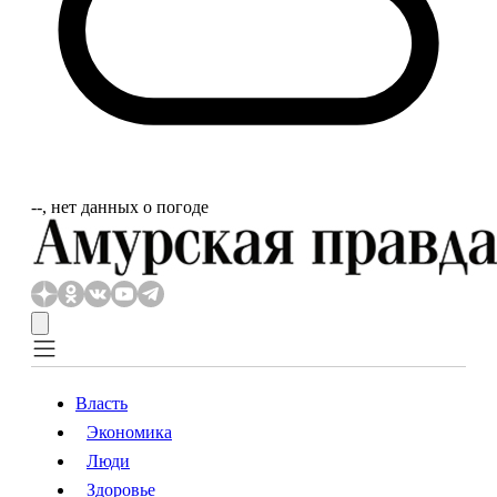
‐‐, нет данных о погоде
Власть
Экономика
Власть
Экономика
Люди
Люди
Здоровье
Здоровье